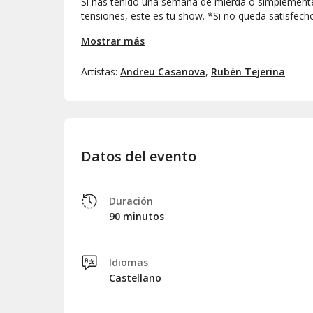
Si has tenido una semana de mierda o simplemente
tensiones, este es tu show. *Si no queda satisfech
Mostrar más
Artistas:
Andreu Casanova
,
Rubén Tejerina
Datos del evento
Duración
90 minutos
Idiomas
Castellano