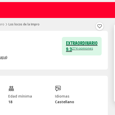
pro
Los locos de la Impro
EXTRAORDINARIO
9.3
274
opiniones
mapa
)
Edad mínima
Idiomas
18
Castellano