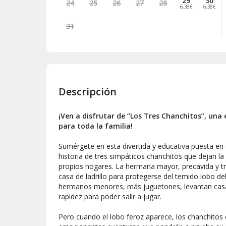
29
30
24
25
26
27
28
6,38€
6,38€
31
Descripción
¡Ven a disfrutar de “Los Tres Chanchitos”, un
para toda la familia!
Sumérgete en esta divertida y educativa puesta en 
historia de tres simpáticos chanchitos que dejan la 
propios hogares. La hermana mayor, precavida y tr
casa de ladrillo para protegerse del temido lobo d
hermanos menores, más juguetones, levantan cas
rapidez para poder salir a jugar.
Pero cuando el lobo feroz aparece, los chanchitos