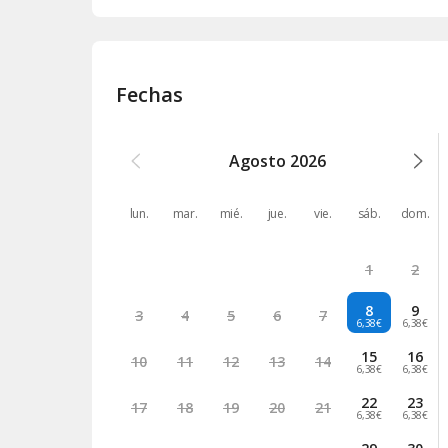
Fechas
Agosto
2026
lun.
mar.
mié.
jue.
vie.
sáb.
dom.
1
2
8
9
3
4
5
6
7
6,38€
6,38€
15
16
10
11
12
13
14
6,38€
6,38€
22
23
17
18
19
20
21
6,38€
6,38€