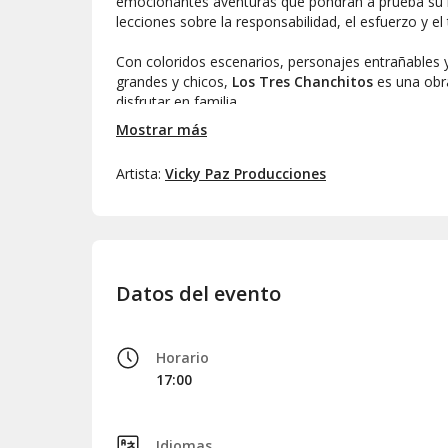
emocionantes aventuras que pondrán a prueba su i
lecciones sobre la responsabilidad, el esfuerzo y el
Con coloridos escenarios, personajes entrañables y
grandes y chicos,
Los Tres Chanchitos
es una obr
disfrutar en familia.
Mostrar más
¡No te la pierdas!
Artista:
Vicky Paz Producciones
Datos del evento
Horario
17:00
Idiomas