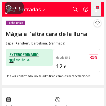
4
/
4
Entradas
Fecha única
Màgia a l´altra cara de la lluna
Espai Random
,
Barcelona
, (
ver mapa
)
EXTRAORDINARIO
-
20
%
desde
15
€
10
1
opiniones
12
€
Una vez confirmado, no se admitirán cambios ni cancelaciones