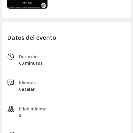
Màgia a l'altra cara de la lluna
està inspirat en la
fascinació per la lluna que ha estat des de sempre un
generador inesgotable de teories, contes i llegendes, i a més,
darrere d'elles sempre hi ha un missatge que l'espectacle et
convida a reflexionar.
Datos del evento
Duración
60 minutos
Idiomas
Catalán
Edad mínima
3