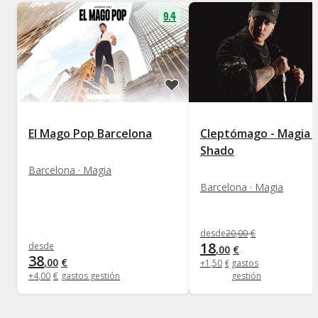
9.4
El Mago Pop Barcelona
Cleptómago - Magia 
Shado
Barcelona · Magia
Barcelona · Magia
desde
20
,
00
€
18
desde
,
00
€
38
,
00
€
+
1
,
50
€
gastos
+
4
,
00
€
gastos gestión
gestión