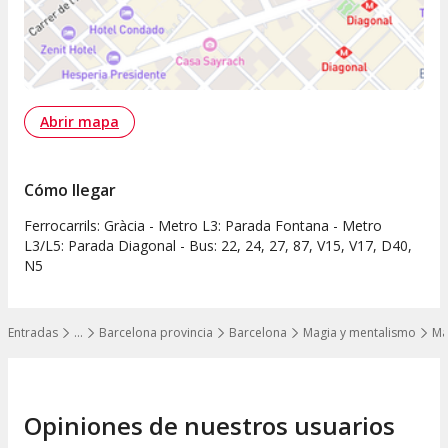
Abrir mapa
Cómo llegar
Ferrocarrils: Gràcia - Metro L3: Parada Fontana - Metro
L3/L5: Parada Diagonal - Bus: 22, 24, 27, 87, V15, V17, D40,
N5
Entradas
…
Barcelona provincia
Barcelona
Magia y mentalismo
Ma
Mostrar todos los niveles
Opiniones de nuestros usuarios