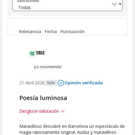
Valoraciones
Entre 6 y 8
(
0
)
Entre 4 y 6
(
0
)
Relevancia
Fecha
Puntuación
Entre 2 y 4
(
0
)
JORGE
10
Entre 0 y 2
(
0
)
¡Lo recomienda!
21 Abril 2026
Opinión verificada
Solo
Poesía luminosa
Desglose valoración
Maravilloso descubrir en Barcelona un espectáculo de
10
10
10
magia rabiosamente original. Audaz y maravilloso