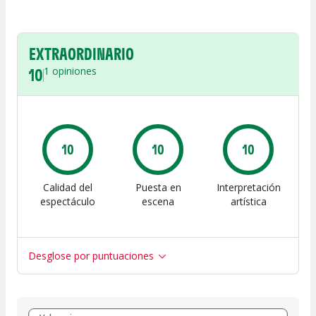
EXTRAORDINARIO
10
1
opiniones
10
10
10
Calidad del
Puesta en
Interpretación
espectáculo
escena
artística
Desglose por puntuaciones
Entre 8 y 10
(
1
)