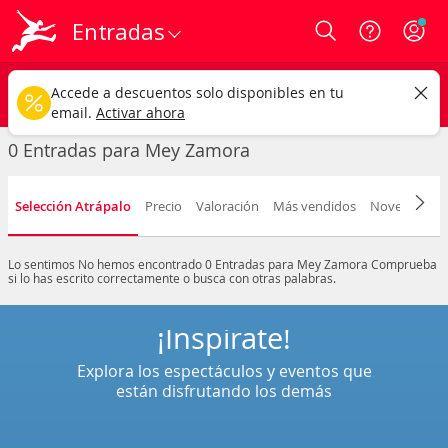
Entradas
Login
Mey Zamora
CAMBIAR
Accede a descuentos solo disponibles en tu
Cualquier tipo
Cualquier fecha
email.
Activar ahora
0 Entradas para Mey Zamora
Selección Atrápalo
Precio
Valoración
Más vendidos
Novedad
F
Lo sentimos
No hemos encontrado 0 Entradas para Mey Zamora
Comprueba
si lo has escrito correctamente o busca con otras palabras.
¡Inspírate!
Explora los espectáculos y eventos que
están disfrutando los demás