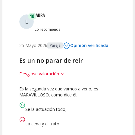
Entre 2 y 4
(
2
)
LAURA
10
L
Entre 0 y 2
(
3
)
¡Lo recomienda!
25 Mayo 2026
Opinión verificada
Pareja
Es un no parar de reir
Desglose valoración
Es la segunda vez que vamos a verlo, es
10
10
10
MARAVILLOSO, como dice él.
Calidad del
Puesta en
Interpretación
Espectáculo
Escena
artística
Se la actuación todo,
La cena y el trato