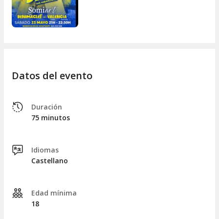
Posibilidad Cena + Show
(Carta o Menú picoteo)
Imprescindible reserva previa para cenar
Datos del evento
Duración
75 minutos
Idiomas
Castellano
Edad mínima
18