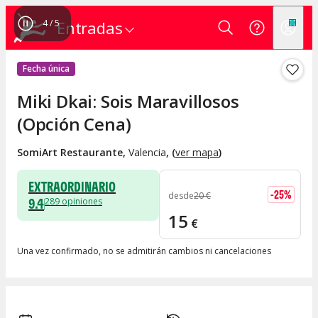
4
/
5
Entradas
Fecha única
Miki Dkai: Sois Maravillosos
(Opción Cena)
SomiArt Restaurante
,
Valencia
, (
ver mapa
)
EXTRAORDINARIO
-
25
%
desde
20
€
9.4
289
opiniones
15
€
Una vez confirmado, no se admitirán cambios ni cancelaciones