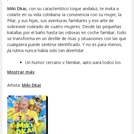
Miki Dkai,
con su característico toque andaluz, te invita a
colarte en su vida cotidiana: la convivencia con su mujer, la
Pilar, y sus hijas, sus aventuras familiares y ese arte de
sobrevivir rodeado de cuatro mujeres. Desde las pequeñas
batallas por el baño hasta las odiseas en coche familiar, todo
se transforma en un desfile de risas y situaciones con las que
cualquiera puede sentirse identificado. Y no es para menos,
¡la rutina nunca había sido tan divertida!
Un humor cercano y familiar, apto para todos los
públicos.
Mostrar más
Historias reales, contadas con ese salero que ha
paseado por La 1 de TVE, Comedy Central y el Club
Artista:
Miki Dkai
de la Comedia.
El mejor ambiente en el restaurante Somiart: cena y
espectáculo para salir con la sonrisa puesta.
Si buscas espectáculos y actividades de ocio al mejor precio,
no dejes pasar la oportunidad de vivir la comedia más fresca
y familiar de
Miki Dkai.
¡Reserva tu mesa y prepárate para un
buen chute de energía positiva y carcajadas!