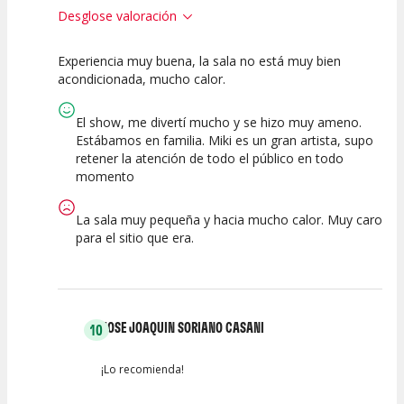
Desglose valoración
Experiencia muy buena, la sala no está muy bien
10
10
10
acondicionada, mucho calor.
Calidad del
Puesta en
Interpretación
Espectáculo
Escena
artística
El show, me divertí mucho y se hizo muy ameno.
Estábamos en familia. Miki es un gran artista, supo
retener la atención de todo el público en todo
momento
La sala muy pequeña y hacia mucho calor. Muy caro
para el sitio que era.
JOSE JOAQUIN SORIANO CASANI
10
¡Lo recomienda!