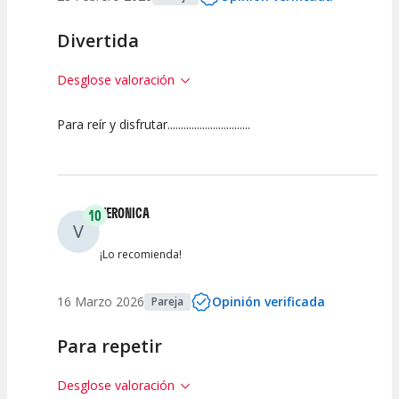
Divertida
Desglose valoración
Para reír y disfrutar...............................
10
10
10
Calidad del
Puesta en
Interpretación
Espectáculo
Escena
artística
VERONICA
10
V
¡Lo recomienda!
16 Marzo 2026
Opinión verificada
Pareja
Para repetir
Desglose valoración