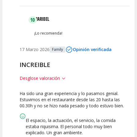
MARIBEL
10
¡Lo recomienda!
17 Marzo 2026
Opinión verificada
Family
INCREIBLE
Desglose valoración
Ha sido una gran experiencia y lo pasamos genial.
10
10
10
Estuvimos en el restaurante desde las 20 hasta las
00.30h y no se hizo nada pesado y todo estuvo bien.
Calidad del
Puesta en
Interpretación
Espectáculo
Escena
artística
El espacio, la actuación, el servicio, la comida
estaba riquisima. El personal todo muy bien
explicado. Un gran ambiente.