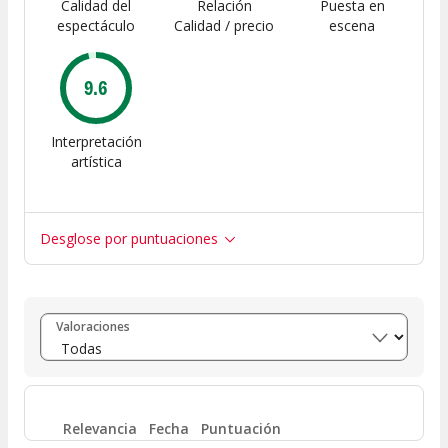
Calidad del
Relación
Puesta en
espectáculo
Calidad / precio
escena
9.6
Interpretación
artística
Desglose por puntuaciones
Entre 8 y 10
(
261
)
Valoraciones
Entre 6 y 8
(
21
)
Entre 4 y 6
(
7
)
Relevancia
Fecha
Puntuación