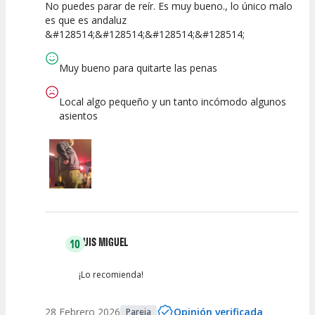
No puedes parar de reír. Es muy bueno., lo único malo
10
10
10
es que es andaluz
&#128514;&#128514;&#128514;&#128514;
Calidad del
Puesta en
Interpretación
Espectáculo
Escena
artística
Muy bueno para quitarte las penas
Local algo pequeño y un tanto incómodo algunos
asientos
LUIS MIGUEL
10
¡Lo recomienda!
28 Febrero 2026
Opinión verificada
Pareja