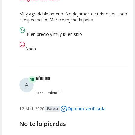
Muy agradable ameno. No dejamos de reirnos en todo
10
10
10
el espectaculo. Merece mjcho la pena.
Calidad del
Puesta en
Interpretación
Espectáculo
Escena
artística
Buen precio y muy buen sitio
Nada
ANÓNIMO
10
A
¡Lo recomienda!
12 Abril 2026
Opinión verificada
Pareja
No te lo pierdas