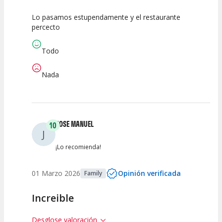
Lo pasamos estupendamente y el restaurante
10
10
10
percecto
Calidad del
Puesta en
Interpretación
Espectáculo
Escena
artística
Todo
Nada
JOSE MANUEL
10
J
¡Lo recomienda!
01 Marzo 2026
Opinión verificada
Family
Increible
Desglose valoración