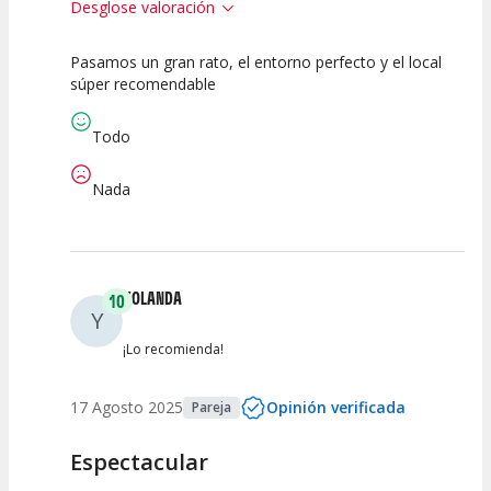
Desglose valoración
Pasamos un gran rato, el entorno perfecto y el local
10
10
10
súper recomendable
Calidad del
Puesta en
Interpretación
Espectáculo
Escena
artística
Todo
Nada
YOLANDA
10
Y
¡Lo recomienda!
17 Agosto 2025
Opinión verificada
Pareja
Espectacular