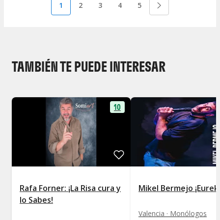
1
2
3
4
5
TAMBIÉN TE PUEDE INTERESAR
10
Rafa Forner: ¡La Risa cura y
Mikel Bermejo ¡Eurek
lo Sabes!
Valencia · Monólogos