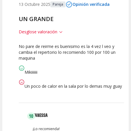
13 Octubre 2025
Opinión verificada
Pareja
UN GRANDE
Desglose valoración
No pare de reirme es buenisimo es la 4 vez l veo y
10
10
10
cambia el repertorio lo recomiendo 100 por 100 un
maquina
Calidad del
Puesta en
Interpretación
Espectáculo
Escena
artística
Mikiiiiiii
Un poco de calor en la sala por lo demas muy guay
VANESSA
10
¡Lo recomienda!