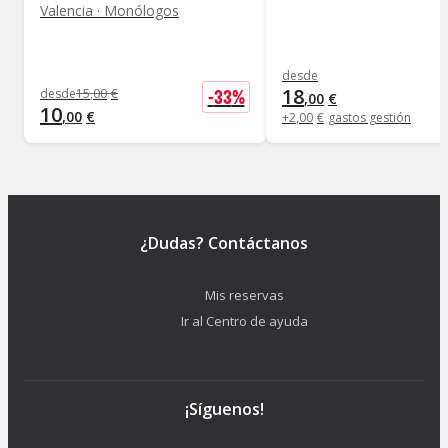
Valencia · Monólogos
desde
18
-
33
%
desde
15
,
00
€
,
00
€
10
,
00
€
+
2
,
00
€
gastos gestión
¿Dudas? Contáctanos
Mis reservas
Ir al Centro de ayuda
¡Síguenos!