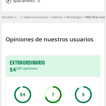
Aparcamiento
:
Sí
Entradas
…
Valencia provincia
Valencia
Monólogos
Miki Dkai: Sois
Mostrar todos los niveles
Opiniones de nuestros usuarios
EXTRAORDINARIO
9.4
289
opiniones
9.4
7
9