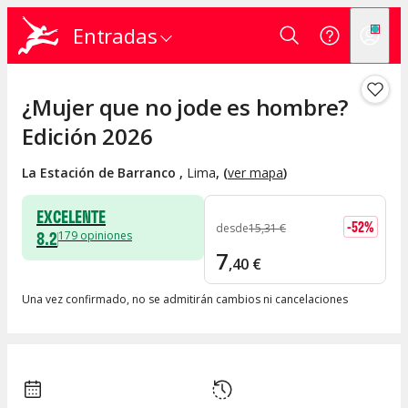
Entradas
¿Mujer que no jode es hombre?
Edición 2026
La Estación de Barranco
,
Lima
, (
ver mapa
)
EXCELENTE
-
52
%
desde
15
,
31
€
8.2
179
opiniones
7
,
40
€
Una vez confirmado, no se admitirán cambios ni cancelaciones