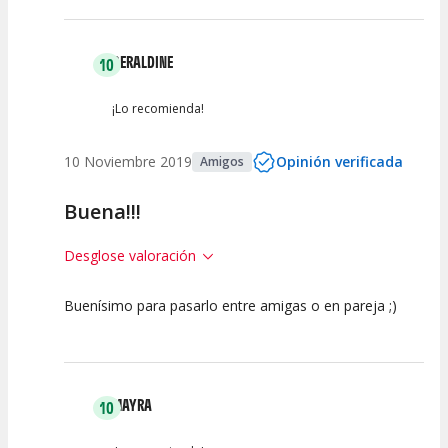
GERALDINE
10
¡Lo recomienda!
10 Noviembre 2019
Opinión verificada
Amigos
Buena!!!
Desglose valoración
Buenísimo para pasarlo entre amigas o en pareja ;)
10
10
10
Calidad del
Puesta en
Interpretación
Espectáculo
Escena
artística
MAYRA
10