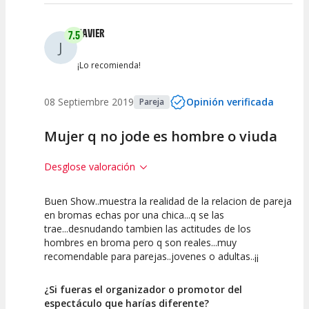
JAVIER
7.5
J
¡Lo recomienda!
08 Septiembre 2019
Opinión verificada
Pareja
Mujer q no jode es hombre o viuda
Desglose valoración
Buen Show..muestra la realidad de la relacion de pareja
7.5
7.5
7.5
en bromas echas por una chica...q se las
trae...desnudando tambien las actitudes de los
Calidad del
Puesta en
Interpretación
hombres en broma pero q son reales...muy
Espectáculo
Escena
artística
recomendable para parejas..jovenes o adultas..¡¡
¿Si fueras el organizador o promotor del
espectáculo que harías diferente?