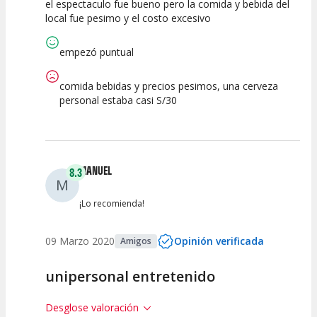
el espectaculo fue bueno pero la comida y bebida del
7.5
10
7.5
local fue pesimo y el costo excesivo
Calidad del
Puesta en
Interpretación
Espectáculo
Escena
artística
empezó puntual
comida bebidas y precios pesimos, una cerveza
personal estaba casi S/30
MANUEL
8.3
M
¡Lo recomienda!
09 Marzo 2020
Opinión verificada
Amigos
unipersonal entretenido
Desglose valoración