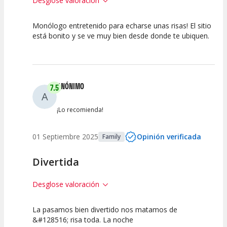
Desglose valoración
Monólogo entretenido para echarse unas risas! El sitio
7.5
7.5
7.5
está bonito y se ve muy bien desde donde te ubiquen.
Calidad del
Puesta en
Interpretación
Espectáculo
Escena
artística
ANÓNIMO
7.5
A
¡Lo recomienda!
01 Septiembre 2025
Opinión verificada
Family
Divertida
Desglose valoración
La pasamos bien divertido nos matamos de
7.5
7.5
7.5
&#128516; risa toda. La noche