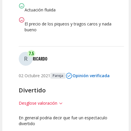
Calidad del
Puesta en
Interpretación
Espectáculo
Escena
artística
Actuación fluiida
El precio de los piqueos y tragos caros y nada
bueno
7.5
R
RICARDO
02 Octubre 2021
Opinión verificada
Pareja
Divertido
Desglose valoración
En general podria decir que fue un espectaculo
5
10
7.5
divertido
Calidad del
Puesta en
Interpretación