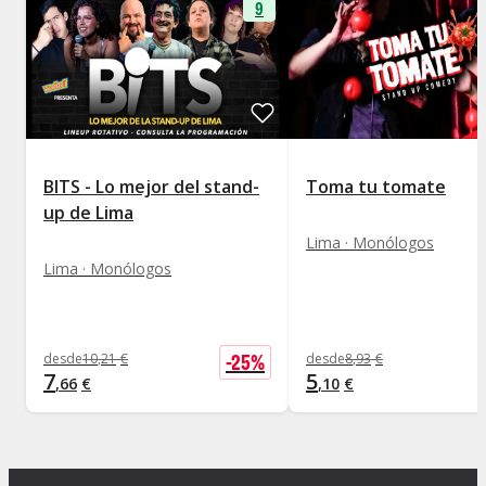
9
BITS - Lo mejor del stand-
Toma tu tomate
up de Lima
Lima · Monólogos
Lima · Monólogos
-
25
%
desde
10
,
21
€
desde
8
,
93
€
7
5
,
66
€
,
10
€