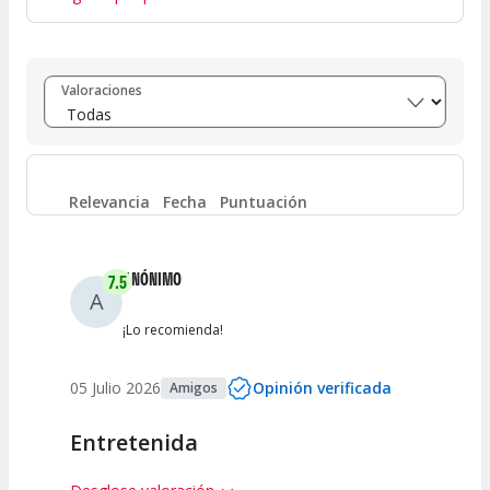
Entre 8 y 10
(
113
)
Valoraciones
Entre 6 y 8
(
54
)
Entre 4 y 6
(
10
)
Relevancia
Fecha
Puntuación
Entre 2 y 4
(
3
)
ANÓNIMO
7.5
A
Entre 0 y 2
(
0
)
¡Lo recomienda!
05 Julio 2026
Opinión verificada
Amigos
Entretenida