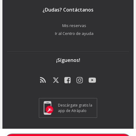
¿Dudas? Contáctanos
Mis reservas
Ir al Centro de ayuda
¡Síguenos!
Descárgate gratis la
app de Atrápalo
ATRAPALO S.L. - Carrer de Pere IV 105-109 - 08018 Barcelona (España) -