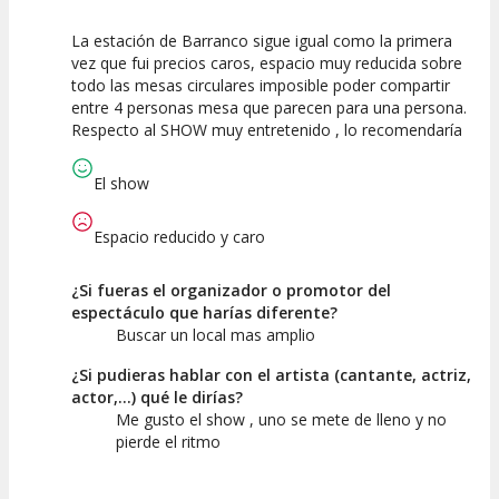
La estación de Barranco sigue igual como la primera
7.5
7.5
10
vez que fui precios caros, espacio muy reducida sobre
todo las mesas circulares imposible poder compartir
Calidad del
Puesta en
Interpretación
entre 4 personas mesa que parecen para una persona.
Espectáculo
Escena
artística
Respecto al SHOW muy entretenido , lo recomendaría
El show
Espacio reducido y caro
¿Si fueras el organizador o promotor del
espectáculo que harías diferente?
Buscar un local mas amplio
¿Si pudieras hablar con el artista (cantante, actriz,
actor,...) qué le dirías?
Me gusto el show , uno se mete de lleno y no
pierde el ritmo