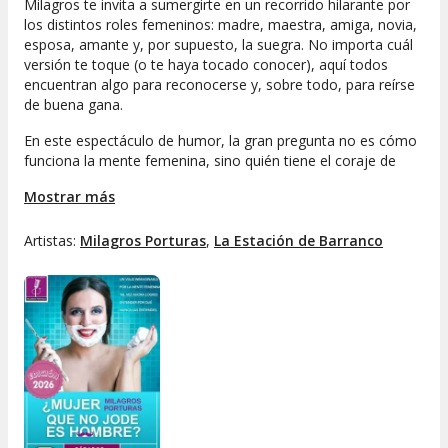
Milagros te invita a sumergirte en un recorrido hilarante por
los distintos roles femeninos: madre, maestra, amiga, novia,
esposa, amante y, por supuesto, la suegra. No importa cuál
versión te toque (o te haya tocado conocer), aquí todos
encuentran algo para reconocerse y, sobre todo, para reírse
de buena gana.
En este espectáculo de humor, la gran pregunta no es cómo
funciona la mente femenina, sino quién tiene el coraje de
intentar entenderla. Ven y descubre por qué este show es una
Mostrar más
de las actividades de ocio al mejor precio en Lima, perfecto
para salir de la rutina y pasarla genial.
Artistas:
Milagros Porturas
,
La Estación de Barranco
No te pierdas esta oportunidad de vivir un show de humor
donde la complicidad y el buen rollo están garantizados.
¡Reserva tu entrada y prepárate para una noche inolvidable!