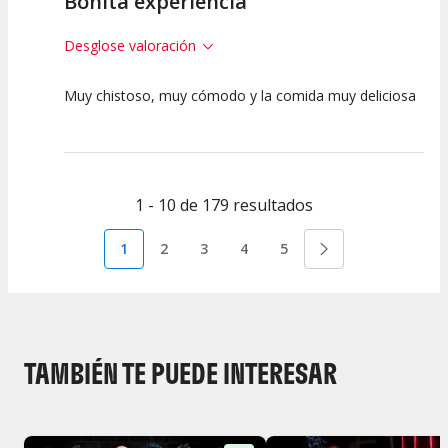
Bonita experiencia
Desglose valoración
Muy chistoso, muy cómodo y la comida muy deliciosa
7.5
7.5
7.5
Calidad del
Puesta en
Interpretación
Espectáculo
Escena
artística
1 - 10 de 179 resultados
1
2
3
4
5
TAMBIÉN TE PUEDE INTERESAR