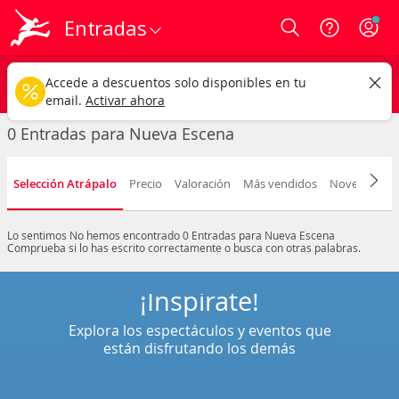
Entradas
Login
Nueva Escena
CAMBIAR
Accede a descuentos solo disponibles en tu
Cualquier tipo
Cualquier fecha
email.
Activar ahora
0 Entradas para Nueva Escena
Selección Atrápalo
Precio
Valoración
Más vendidos
Novedad
F
Lo sentimos
No hemos encontrado 0 Entradas para Nueva Escena
Comprueba si lo has escrito correctamente o busca con otras palabras.
¡Inspírate!
Explora los espectáculos y eventos que
están disfrutando los demás