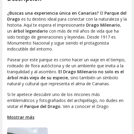
¿Buscas una experiencia única en Canarias?
El
Parque del
Drago
es tu destino ideal para conectar con la naturaleza y la
historia. Aquí te espera el impresionante
Drago Milenario
,
un
árbol legendario
con más de mil años de vida que ha
sido testigo de generaciones y leyendas. Desde 1917 es
Monumento Nacional y sigue siendo el protagonista
indiscutible del entorno.
Pasear por este parque es como hacer un viaje en el tiempo,
rodeado de flora autóctona y de un ambiente que invita a la
tranquilidad y al asombro.
El Drago Milenario no solo es el
árbol más viejo de su especie
, sino también un símbolo
natural y cultural que representa el alma de Canarias.
Si te apetece descubrir uno de los rincones más
emblemáticos y fotografiados del archipiélago, no dudes en
visitar el
Parque del Drago.
Ven a conocer el Drago
Milenario y déjate sorprender por la magia que desprende
Mostrar más
este monumento natural, perfecto para una escapada
diferente en Canarias.