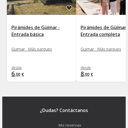
Pirámides de Güímar -
Pirámides de Güímar 
Entrada básica
Entrada completa
Guimar · Más parques
Guimar · Más parques
desde
desde
6
8
,
00
€
,
00
€
¿Dudas? Contáctanos
Mis reservas