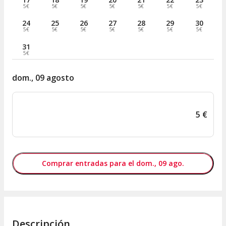
5€
5€
5€
5€
5€
5€
5€
24
25
26
27
28
29
30
5€
5€
5€
5€
5€
5€
5€
31
5€
dom., 09 agosto
5
€
Comprar entradas para el dom., 09 ago.
Descripción