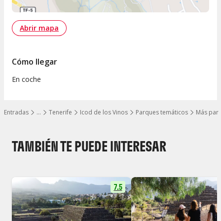
Abrir mapa
Cómo llegar
En coche
Entradas
…
Tenerife
Icod de los Vinos
Parques temáticos
Más par
Mostrar todos los niveles
TAMBIÉN TE PUEDE INTERESAR
7.5