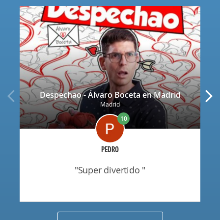
Despechao - Álvaro Boceta en Madrid
Madrid
10
PEDRO
"super divertido "