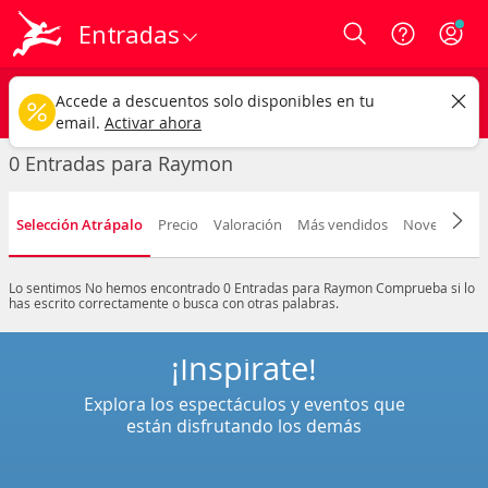
Entradas
Login
Raymon
CAMBIAR
Accede a descuentos solo disponibles en tu
Cualquier tipo
Cualquier fecha
email.
Activar ahora
0 Entradas para Raymon
Selección Atrápalo
Precio
Valoración
Más vendidos
Novedad
F
Lo sentimos
No hemos encontrado 0 Entradas para Raymon
Comprueba si lo
has escrito correctamente o busca con otras palabras.
¡Inspírate!
Explora los espectáculos y eventos que
están disfrutando los demás