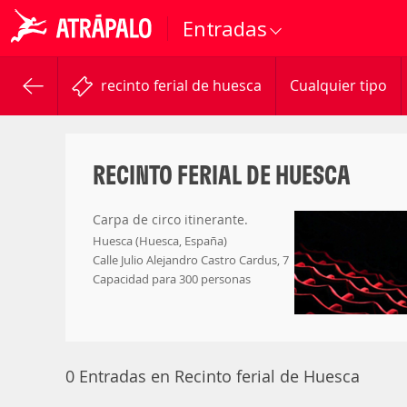
Entradas
recinto ferial de huesca
Cualquier tipo
RECINTO FERIAL DE HUESCA
Carpa de circo itinerante.
Huesca (Huesca, España)
Calle Julio Alejandro Castro Cardus, 7
Capacidad para 300 personas
0 Entradas en Recinto ferial de Huesca