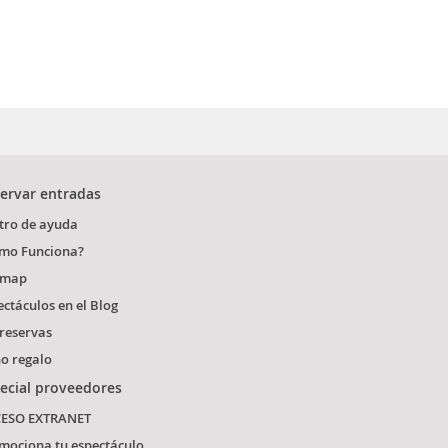
ervar entradas
tro de ayuda
mo Funciona?
emap
ectáculos en el Blog
 reservas
o regalo
ecial proveedores
ESO EXTRANET
mociona tu espectáculo