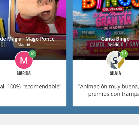
 de Magia - Mago Ponce
Canta Bingo
Madrid
Madrid
10
7.5
MARINA
SILVIA
nial, 100% recomendable"
"animación muy buena, pero
premios con tramp