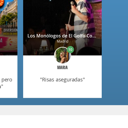
Los Monólogos de El Golfo Comedy Club Príncipe de Vergara en Madrid
Madrid
10
MARIA
"risas aseguradas"
a"