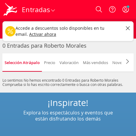
Entradas
Login
Roberto Morales
CAMBIAR
Accede a descuentos solo disponibles en tu
Cualquier tipo
Cualquier fecha
email.
Activar ahora
0 Entradas para Roberto Morales
Selección Atrápalo
Precio
Valoración
Más vendidos
Novedad
F
Lo sentimos
No hemos encontrado 0 Entradas para Roberto Morales
Comprueba si lo has escrito correctamente o busca con otras palabras.
¡Inspírate!
Explora los espectáculos y eventos que
están disfrutando los demás