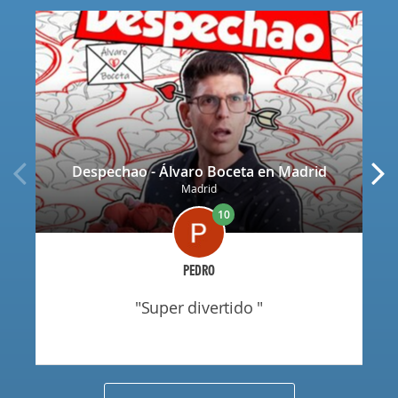
Despechao - Álvaro Boceta en Madrid
Madrid
10
PEDRO
"super divertido "