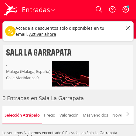
Entradas
Login
sala la garrapata
CAMBIAR
Accede a descuentos solo disponibles en tu
Cualquier tipo
Cualquier fecha
email.
Activar ahora
SALA LA GARRAPATA
.
Málaga (Málaga, España)
Calle Mariblanca 9
0 Entradas en Sala La Garrapata
Selección Atrápalo
Precio
Valoración
Más vendidos
Novedad
F
Lo sentimos
No hemos encontrado 0 Entradas en Sala La Garrapata