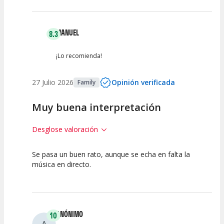
MANUEL
8.3
¡Lo recomienda!
27 Julio 2026
Opinión verificada
Family
Muy buena interpretación
Desglose valoración
Se pasa un buen rato, aunque se echa en falta la
7.5
7.5
10
música en directo.
Calidad del
Puesta en
Interpretación
Espectáculo
Escena
artística
ANÓNIMO
10