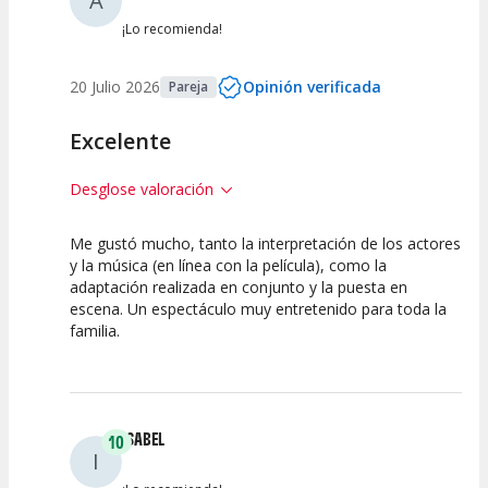
A
¡Lo recomienda!
20 Julio 2026
Opinión verificada
Pareja
Excelente
Desglose valoración
Me gustó mucho, tanto la interpretación de los actores
10
10
10
y la música (en línea con la película), como la
adaptación realizada en conjunto y la puesta en
Calidad del
Puesta en
Interpretación
escena. Un espectáculo muy entretenido para toda la
Espectáculo
Escena
artística
familia.
ISABEL
10
I