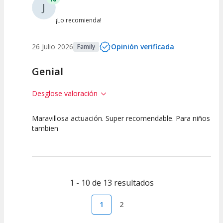
J
¡Lo recomienda!
26 Julio 2026
Opinión verificada
Family
Genial
Desglose valoración
Maravillosa actuación. Super recomendable. Para niños
10
10
10
tambien
Calidad del
Puesta en
Interpretación
Espectáculo
Escena
artística
1 - 10 de 13 resultados
1
2