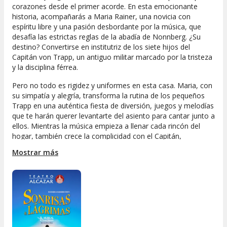
corazones desde el primer acorde. En esta emocionante
historia, acompañarás a Maria Rainer, una novicia con
espíritu libre y una pasión desbordante por la música, que
desafía las estrictas reglas de la abadía de Nonnberg. ¿Su
destino? Convertirse en institutriz de los siete hijos del
Capitán von Trapp, un antiguo militar marcado por la tristeza
y la disciplina férrea.
Pero no todo es rigidez y uniformes en esta casa. Maria, con
su simpatía y alegría, transforma la rutina de los pequeños
Trapp en una auténtica fiesta de diversión, juegos y melodías
que te harán querer levantarte del asiento para cantar junto a
ellos. Mientras la música empieza a llenar cada rincón del
hogar, también crece la complicidad con el Capitán,
despertando sentimientos inesperados y poniendo a prueba
Mostrar más
las decisiones más importantes de su vida. Todo esto, en
medio de una Europa convulsa por el avance del nazismo, lo
que añade emoción y profundidad a la trama.
Vive el
musical
Sonrisas y lágrimas
y déjate contagiar por
su optimismo, sus canciones inolvidables y una historia que
nos recuerda la fuerza del amor, la familia y la esperanza. No
te pierdas la oportunidad de emocionarte y disfrutar de una