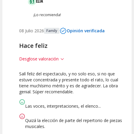
CELIA
9.1
¡Lo recomienda!
08 Julio 2026
Opinión verificada
Family
Hace feliz
Desglose valoración
Salí feliz del espectaculo, y no solo eso, si no que
10
7.5
10
estuve concentrada y presente todo el rato, lo cual
tiene muchísimo mérito y es de agradecer. La obra
Calidad del
Puesta en
Interpretación
genial. Súper recomendable.
Espectáculo
Escena
artística
Las voces, interpretaciones, el elenco...
Quizá la elección de parte del repertorio de piezas
musicales.