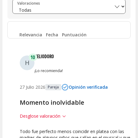
Valoraciones
Entre 6 y 8
(
0
)
Entre 4 y 6
(
0
)
Relevancia
Fecha
Puntuación
Entre 2 y 4
(
0
)
HELIODORO
10
H
Entre 0 y 2
(
1
)
¡Lo recomienda!
27 Julio 2026
Opinión verificada
Pareja
Momento inolvidable
Desglose valoración
Todo fue perfecto menos coincidir en platea con las
10
10
10
madres de algunos niños que salían en el musical y que