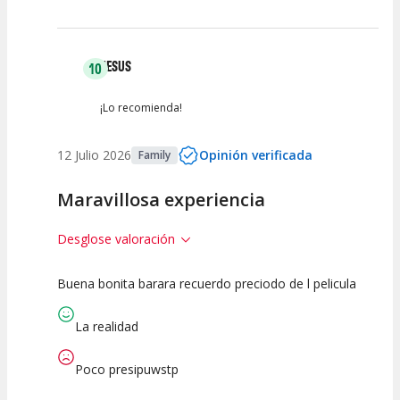
JESUS
10
¡Lo recomienda!
12 Julio 2026
Opinión verificada
Family
Maravillosa experiencia
Desglose valoración
Buena bonita barara recuerdo preciodo de l pelicula
10
10
10
Calidad del
Puesta en
Interpretación
La realidad
Espectáculo
Escena
artística
Poco presipuwstp