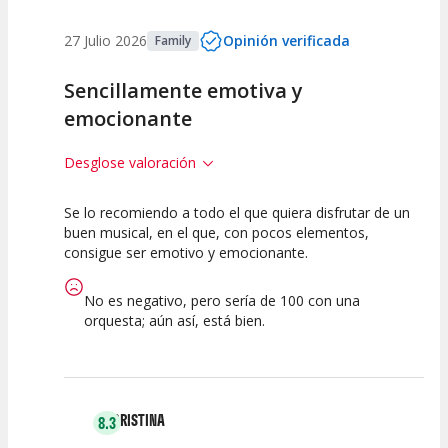
27 Julio 2026
Opinión verificada
Family
Sencillamente emotiva y
emocionante
Desglose valoración
Se lo recomiendo a todo el que quiera disfrutar de un
10
10
10
buen musical, en el que, con pocos elementos,
consigue ser emotivo y emocionante.
Calidad del
Puesta en
Interpretación
Espectáculo
Escena
artística
No es negativo, pero sería de 100 con una
orquesta; aún así, está bien.
CRISTINA
8.3