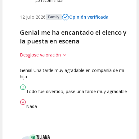
¡Lo recomienda!
12 Julio 2026
Opinión verificada
Family
Genial me ha encantado el elenco y
la puesta en escena
Desglose valoración
Genial Una tarde muy agradable en compañía de mi
10
10
10
hija
Calidad del
Puesta en
Interpretación
Espectáculo
Escena
artística
Todo fue divertido, pasé una tarde muy agradable
Nada
JULIANA
10