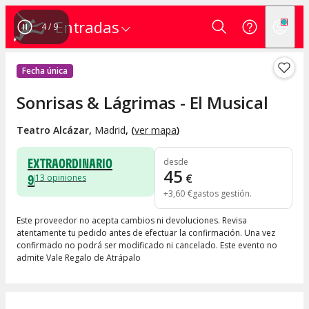
Entradas
4
/
9
Fecha única
Sonrisas & Lágrimas - El Musical
Teatro Alcázar
,
Madrid
, (
ver mapa
)
EXTRAORDINARIO
desde
45
9
€
13
opiniones
+
3
,
60
€
gastos gestión
Este proveedor no acepta cambios ni devoluciones. Revisa
atentamente tu pedido antes de efectuar la confirmación. Una vez
confirmado no podrá ser modificado ni cancelado. Este evento no
admite Vale Regalo de Atrápalo