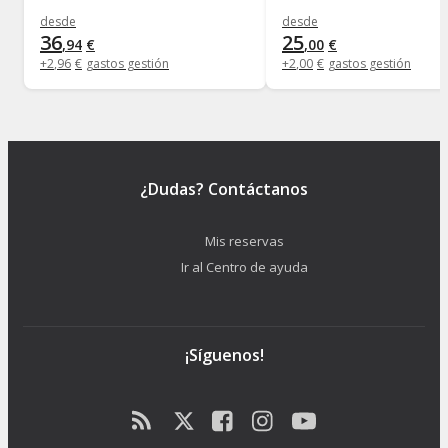
desde
desde
36
25
,
94
€
,
00
€
+
2
,
96
€
gastos gestión
+
2
,
00
€
gastos gestión
¿Dudas? Contáctanos
Mis reservas
Ir al Centro de ayuda
¡Síguenos!