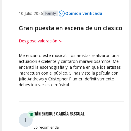
10 Julio 2026
Opinión verificada
Family
Gran puesta en escena de un clasico
Desglose valoración
Me encantó este músical. Los artistas realizaron una
10
10
10
actuación excelente y cantaron maravillosamnte. Me
encantó la escenografía y la forma en que los artistas
Calidad del
Puesta en
Interpretación
interactuan con el público. Si has visto la película con
Espectáculo
Escena
artística
Julie Andrews y Cristopher Plumer, definitivamente
debes ir a ver este músical.
IVÁN ENRIQUE GARCÍA PASCUAL
10
I
¡Lo recomienda!