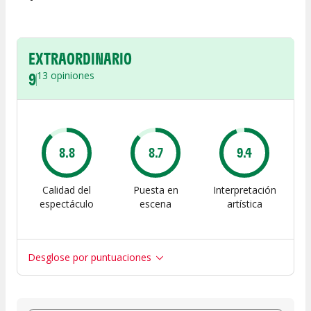
EXTRAORDINARIO
9
13
opiniones
8.8
8.7
9.4
Calidad del
Puesta en
Interpretación
espectáculo
escena
artística
Desglose por puntuaciones
Entre 8 y 10
(
12
)