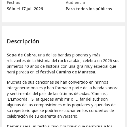
Fechas
Audiencia
Sólo el 17
jul.
2026
Para todos los públicos
Descripción
Sopa de Cabra,
una de las bandas pioneras y más
relevantes de la historia del rock catalán, celebra en 2026 sus
primeros 40 años de historia con una gira muy especial que
hará parada en el
festival Camins de Manresa
.
Muchas de sus canciones se han convertido en himnos
intergeneracionales y han formado parte de la banda sonora
y sentimental del país de las últimas décadas. '
Camins',
'L'Empordà', 'Si et quedes amb mi'
o
'El far del sud'
son
algunas de las composiciones más populares y queridas de
su repertorio que se podrán escuchar en los conciertos de
celebración de su cuarenta aniversario.
Camins
será un festival tipo ‘
boutique
’ que permitirá a los