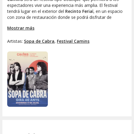
espectadores vivir una experiencia más amplia. El festival
tendrá lugar en el exterior del
Recinto Feria
l, en un espacio
con zona de restauración donde se podrá disfrutar de
conciertos por la tarde antes del inicio de las actuaciones en
Mostrar más
el escenario principal, y música chill y cócteles
posteriormente.
Artistas:
Sopa de Cabra
,
Festival Camins