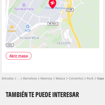
Abrir mapa
Entradas
…
Barcelona
Manresa
Música
Conciertos
Rock
Sopa 
Mostrar todos los niveles
TAMBIÉN TE PUEDE INTERESAR