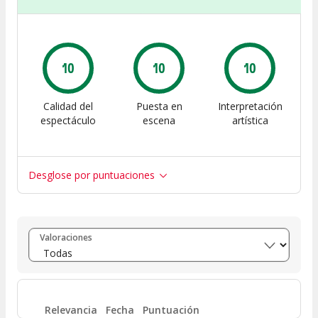
10
10
10
Calidad del
Puesta en
Interpretación
espectáculo
escena
artística
Desglose por puntuaciones
Entre 8 y 10
(
2
)
Valoraciones
Entre 6 y 8
(
0
)
Entre 4 y 6
(
0
)
Relevancia
Fecha
Puntuación