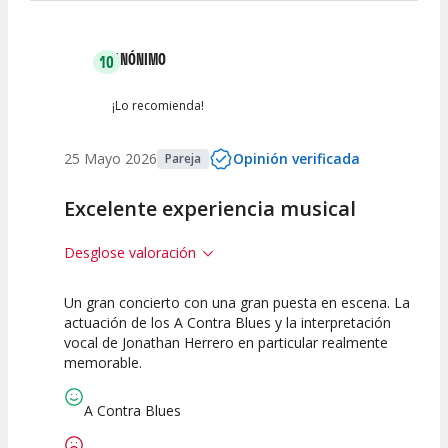
Entre 2 y 4
(
0
)
ANÓNIMO
10
Entre 0 y 2
(
0
)
¡Lo recomienda!
25 Mayo 2026
Opinión verificada
Pareja
Excelente experiencia musical
Desglose valoración
Un gran concierto con una gran puesta en escena. La
10
10
10
actuación de los A Contra Blues y la interpretación
vocal de Jonathan Herrero en particular realmente
Calidad del
Puesta en
Interpretación
memorable.
Espectáculo
Escena
artística
A Contra Blues