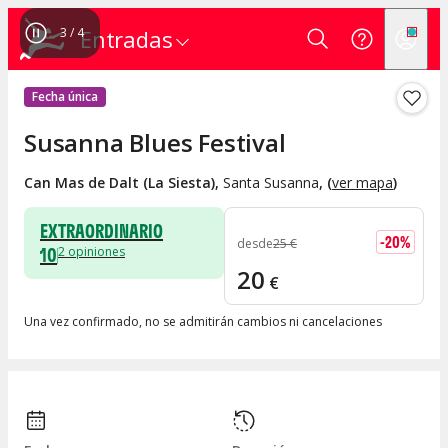
4
/
4
Entradas
Fecha única
Susanna Blues Festival
Can Mas de Dalt (La Siesta)
,
Santa Susanna
, (
ver mapa
)
EXTRAORDINARIO
-
20
%
desde
25
€
10
2
opiniones
20
€
Una vez confirmado, no se admitirán cambios ni cancelaciones