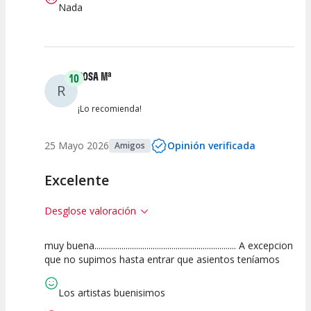
Nada
ROSA Mª
10
R
¡Lo recomienda!
25 Mayo 2026
Opinión verificada
Amigos
Excelente
Desglose valoración
muy buena.................................................................... A excepcion
10
10
10
que no supimos hasta entrar que asientos teníamos
Calidad del
Puesta en
Interpretación
Espectáculo
Escena
artística
Los artistas buenisimos