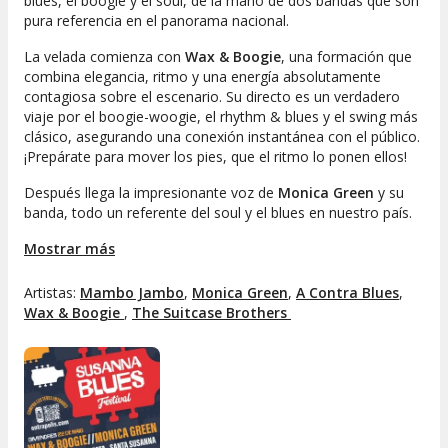
blues, el boogie y el soul, de la mano de dos bandas que son
pura referencia en el panorama nacional.
La velada comienza con
Wax & Boogie
, una formación que
combina elegancia, ritmo y una energía absolutamente
contagiosa sobre el escenario. Su directo es un verdadero
viaje por el boogie-woogie, el rhythm & blues y el swing más
clásico, asegurando una conexión instantánea con el público.
¡Prepárate para mover los pies, que el ritmo lo ponen ellos!
Después llega la impresionante voz de
Monica Green
y su
banda, todo un referente del soul y el blues en nuestro país.
Intensidad, groove y emoción a raudales en un concierto que
Mostrar más
te hará vibrar de principio a fin. Si buscas una experiencia
musical en estado puro, este doble concierto es el plan que
estabas esperando.
Artistas:
Mambo Jambo
,
Monica Green
,
A Contra Blues
,
Wax & Boogie 
,
The Suitcase Brothers 
El
Susanna Blues Festival
es la excusa perfecta para dejarse
llevar, sentir la música en vivo y celebrar el poder del directo.
No te pierdas la oportunidad de disfrutar de una noche única,
donde el blues se vive desde el primer acorde hasta la última
nota. ¡Hazte con tus entradas y prepárate para vibrar!