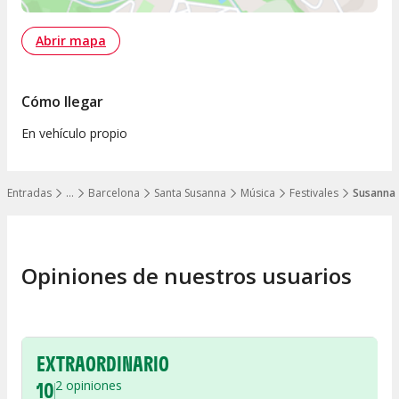
Abrir mapa
Cómo llegar
En vehículo propio
Entradas
…
Barcelona
Santa Susanna
Música
Festivales
Susanna B
Mostrar todos los niveles
Opiniones de nuestros usuarios
EXTRAORDINARIO
10
2
opiniones