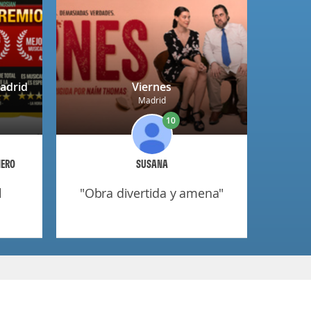
adrid
Viernes
Madrid
10
ÑERO
SUSANA
"obra divertida y amena"