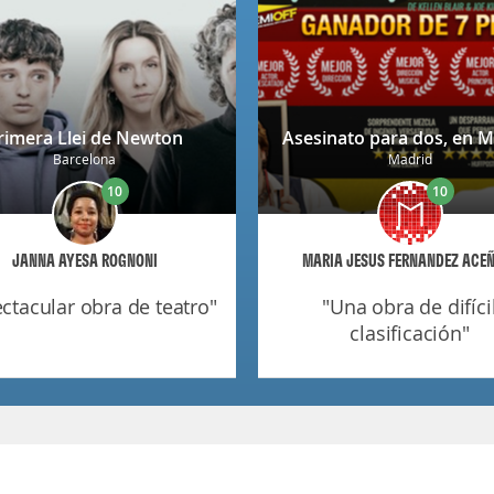
rimera Llei de Newton
Asesinato para dos, en M
Barcelona
Madrid
10
10
JANNA AYESA ROGNONI
MARIA JESUS FERNANDEZ ACE
pectacular obra de teatro"
"una obra de difícil
clasificación"