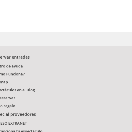
ervar entradas
tro de ayuda
mo Funciona?
emap
ectáculos en el Blog
 reservas
o regalo
ecial proveedores
ESO EXTRANET
mociona tu espectáculo