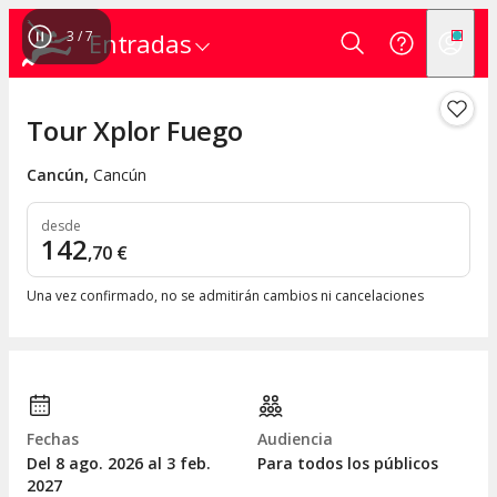
4
/
7
Entradas
Tour Xplor Fuego
Cancún
,
Cancún
desde
142
,
70
€
Una vez confirmado, no se admitirán cambios ni cancelaciones
Fechas
Audiencia
Del 8
ago.
2026 al 3
feb.
Para todos los públicos
2027