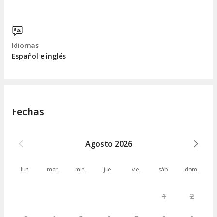
Idiomas
Español e inglés
Fechas
Agosto
2026
lun.
mar.
mié.
jue.
vie.
sáb.
dom.
1
2