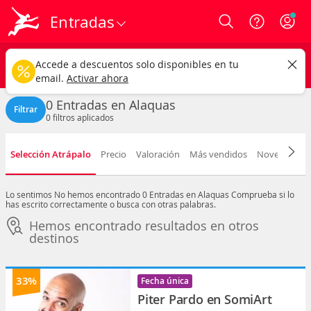
Entradas
Login
Alaquas ciudad
CAMBIAR
Accede a descuentos solo disponibles en tu
Cualquier tipo
Cualquier fecha
email.
Activar ahora
0 Entradas en Alaquas
Filtrar
0
filtros aplicados
Selección Atrápalo
Precio
Valoración
Más vendidos
Novedad
F
Lo sentimos
No hemos encontrado 0 Entradas en Alaquas
Comprueba si lo
has escrito correctamente o busca con otras palabras.
Hemos encontrado resultados en otros
destinos
33%
Fecha única
Piter Pardo en SomiArt