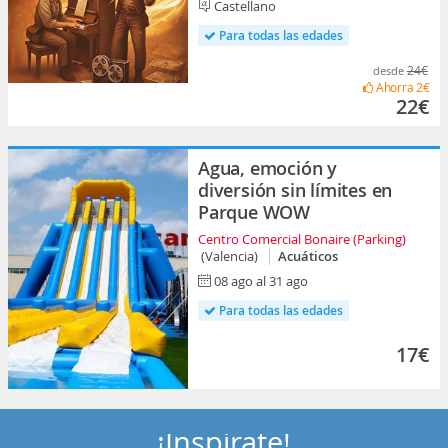
Castellano
Para todas las edades
24€
desde
Ahorra
2€
22€
Agua, emoción y
diversión sin límites en
Parque WOW
Centro Comercial Bonaire (Parking)
(Valencia)
Acuáticos
08 ago al 31 ago
Para todas las edades
17€
¡Inspírate!