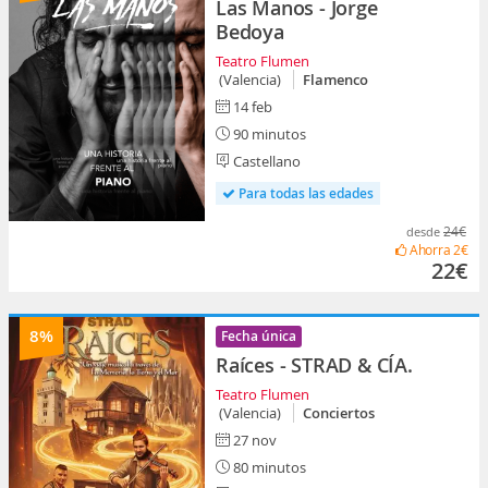
Las Manos - Jorge
Bedoya
Teatro Flumen
(Valencia)
Flamenco
14 feb
90 minutos
Castellano
Para todas las edades
24€
desde
Ahorra
2€
22€
8%
Fecha única
Raíces - STRAD & CÍA.
Teatro Flumen
(Valencia)
Conciertos
27 nov
80 minutos