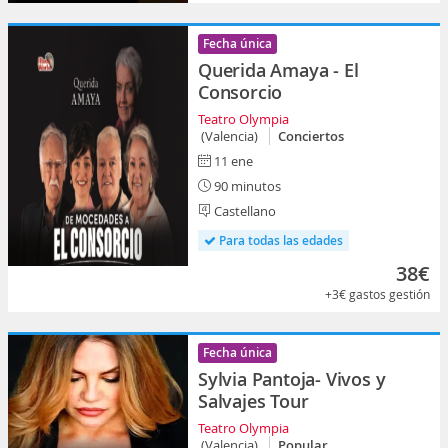
Fecha única
Querida Amaya - El
Consorcio
Teatro Olympia
(Valencia)
Conciertos
11 ene
90 minutos
Castellano
Para todas las edades
38€
+3€
gastos gestión
Fecha única
Sylvia Pantoja- Vivos y
Salvajes Tour
Teatro Olympia
(Valencia)
Popular