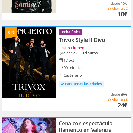
15€
desde
Ahorra
5€
10€
8%
Fecha única
Trivox Style Il Divo
Teatro Flumen
(Valencia)
Tributos
17 oct
90 minutos
Castellano
Para todas las edades
26€
desde
Ahorra
2€
24€
Cena con espectáculo
flamenco en Valencia