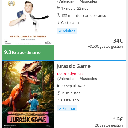
(Valencia)
Musicales
17 nov al 22 nov
155 minutos con descanso
Castellano
Adultos
34€
+3,50€
gastos gestión
9.3
Extraordinario
Jurassic Game
Teatro Olympia
(Valencia)
Musicales
27 sep al 04 oct
75 minutos
Castellano
Familiar
16€
+2€
gastos gestión