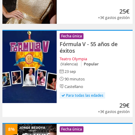
25€
+3€
gastos gestión
Fecha única
Fórmula V - 55 años de
éxitos
Teatro Olympia
(Valencia)
Popular
23 sep
90 minutos
Castellano
Para todas las edades
29€
+3€
gastos gestión
8%
Fecha única