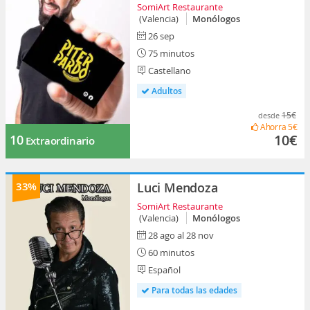
SomiArt Restaurante
(Valencia)
Monólogos
26 sep
75 minutos
Castellano
Adultos
15€
desde
Ahorra
5€
10€
10
Extraordinario
33%
Luci Mendoza
SomiArt Restaurante
(Valencia)
Monólogos
28 ago al 28 nov
60 minutos
Español
Para todas las edades