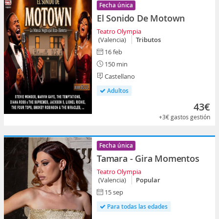
Fecha única
El Sonido De Motown
Teatro Olympia
(Valencia)
Tributos
16 feb
150 min
Castellano
Adultos
43€
+3€
gastos gestión
Fecha única
Tamara - Gira Momentos
Teatro Olympia
(Valencia)
Popular
15 sep
Para todas las edades