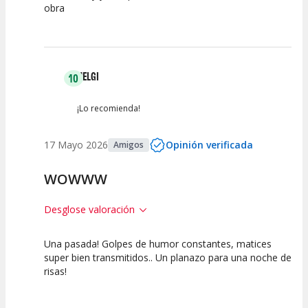
obra
Calidad del
Puesta en
Interpretación
Espectáculo
Escena
artística
HELGI
10
¡Lo recomienda!
17 Mayo 2026
Opinión verificada
Amigos
WOWWW
Desglose valoración
Una pasada! Golpes de humor constantes, matices
10
10
10
super bien transmitidos.. Un planazo para una noche de
risas!
Calidad del
Puesta en
Interpretación
Espectáculo
Escena
artística