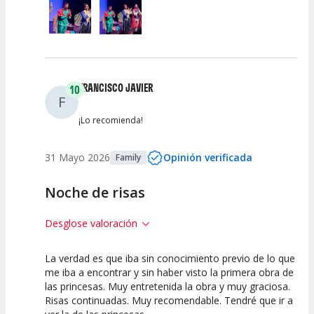
FRANCISCO JAVIER
10
F
¡Lo recomienda!
31 Mayo 2026
Opinión verificada
Family
Noche de risas
Desglose valoración
La verdad es que iba sin conocimiento previo de lo que
10
10
10
me iba a encontrar y sin haber visto la primera obra de
las princesas. Muy entretenida la obra y muy graciosa.
Calidad del
Puesta en
Interpretación
Risas continuadas. Muy recomendable. Tendré que ir a
Espectáculo
Escena
artística