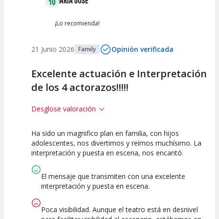
MARIA JOSE
10
¡Lo recomienda!
21 Junio 2026
Opinión verificada
Family
Excelente actuación e Interpretación
de los 4 actorazos!!!!!
Desglose valoración
Ha sido un magnifico plan en familia, con hijos
10
10
10
adolescentes, nos divertimos y reímos muchísimo. La
interpretación y puesta en escena, nos encantó.
Calidad del
Puesta en
Interpretación
Espectáculo
Escena
artística
El mensaje que transmiten con una excelente
interpretación y puesta en escena.
Poca visibilidad. Aunque el teatro está en desnivel