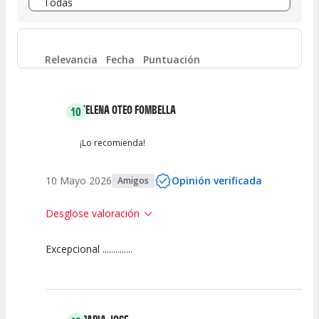
Entre 6 y 8
(
9
)
Entre 4 y 6
(
6
)
Relevancia
Fecha
Puntuación
Entre 2 y 4
(
5
)
HELENA OTEO FOMBELLA
10
Entre 0 y 2
(
2
)
¡Lo recomienda!
10 Mayo 2026
Opinión verificada
Amigos
Desglose valoración
Excepcional ..............
10
10
10
Calidad del
Puesta en
Interpretación
Espectáculo
Escena
artística