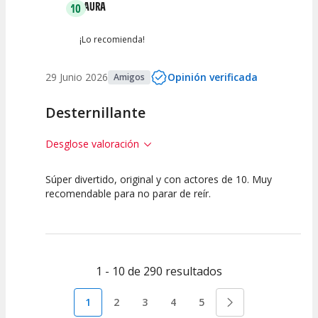
LAURA
10
¡Lo recomienda!
29 Junio 2026
Opinión verificada
Amigos
Desternillante
Desglose valoración
Súper divertido, original y con actores de 10. Muy
10
10
10
recomendable para no parar de reír.
Calidad del
Puesta en
Interpretación
Espectáculo
Escena
artística
1 - 10 de 290 resultados
1
2
3
4
5