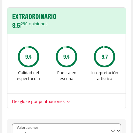
EXTRAORDINARIO
9.5
290
opiniones
9.4
9.4
9.7
Calidad del
Puesta en
Interpretación
espectáculo
escena
artística
Desglose por puntuaciones
Entre 8 y 10
(
274
)
Valoraciones