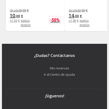
desde
20
,
00
€
desde
22
,
00
€
10
14
,
00
€
,
00
€
-
50
%
+
1
,
50
€
gastos
+
1
,
90
€
gastos
gestión
gestión
¿Dudas? Contáctanos
Mis reservas
Ir al Centro de ayuda
¡Síguenos!