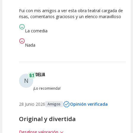
Fui con mis amigos a ver esta obra teatral cargada de
10
10
10
risas, comentarios graciosos y un elenco maravilloso
Calidad del
Puesta en
Interpretación
Espectáculo
Escena
artística
La comedia
Nada
NOELIA
9.1
N
¡Lo recomienda!
28 Junio 2026
Opinión verificada
Amigos
Original y divertida
Desglose valoración