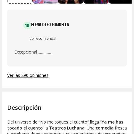
HELENA OTEO FOMBELLA
10
¡Lo recomienda!
Excepcional ..............
Ver las 290 opiniones
Descripción
Del universo de “
No me toques el cuento
” llega “
Ya me has
tocado el cuento
” a
Teatros Luchana
. Una
comedia
fresca
y gamberra donde veremos a cuatro príncipes desesperados