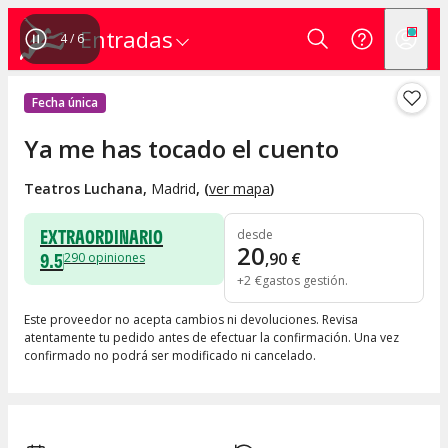
Entradas
5
/
6
Fecha única
Ya me has tocado el cuento
Teatros Luchana
,
Madrid
, (
ver mapa
)
EXTRAORDINARIO
desde
20
9.5
,
90
€
290
opiniones
+
2
€
gastos gestión
Este proveedor no acepta cambios ni devoluciones. Revisa
atentamente tu pedido antes de efectuar la confirmación. Una vez
confirmado no podrá ser modificado ni cancelado.