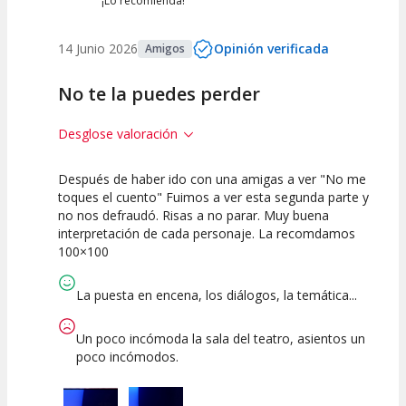
¡Lo recomienda!
14 Junio 2026
Opinión verificada
Amigos
No te la puedes perder
Desglose valoración
Después de haber ido con una amigas a ver "No me
10
10
10
toques el cuento" Fuimos a ver esta segunda parte y
no nos defraudó. Risas a no parar. Muy buena
Calidad del
Puesta en
Interpretación
interpretación de cada personaje. La recomdamos
Espectáculo
Escena
artística
100×100
La puesta en encena, los diálogos, la temática...
Un poco incómoda la sala del teatro, asientos un
poco incómodos.