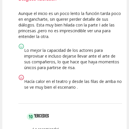
Aunque el inicio es un poco lento la función tarda poco
10
7.5
10
en engancharte, sin querer perder detalle de sus
diálogos. Esta muy bien hilada con la parte I ade las
Calidad del
Puesta en
Interpretación
princesas ,pero no es imprescindible ver una para
Espectáculo
Escena
artística
entender la otra.
Lo mejor la capacidad de los actores para
improvisar e incluso dejarse llevar ante el arte de
sus compañeros, lo que hace que haya momentos
únicos para partirse de risa.
Hacía calor en el teatro y desde las filas de arriba no
se ve muy bien el escenario .
MERCEDES
10