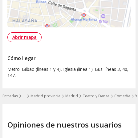
Abrir mapa
Cómo llegar
Metro: Bilbao (líneas 1 y 4), Iglesia (línea 1). Bus: líneas 3, 40,
147.
Entradas
…
Madrid provincia
Madrid
Teatro y Danza
Comedia
Y
Mostrar todos los niveles
Opiniones de nuestros usuarios