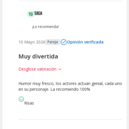
NEREA
10
¡Lo recomienda!
10 Mayo 2026
Opinión verificada
Pareja
Muy divertida
Desglose valoración
Humor muy fresco, los actores actuan genial, cada uno
10
10
10
en su personaje. La recomiendo 100%
Calidad del
Puesta en
Interpretación
Espectáculo
Escena
artística
Risas