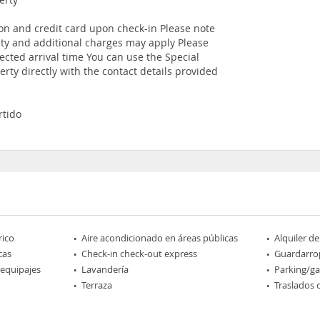
ion and credit card upon check-in Please note
ility and additional charges may apply Please
ected arrival time You can use the Special
rty directly with the contact details provided
rtido
rico
Aire acondicionado en áreas públicas
Alquiler de
cas
Check-in check-out express
Guardarro
 equipajes
Lavandería
Parking/ga
Terraza
Traslados 