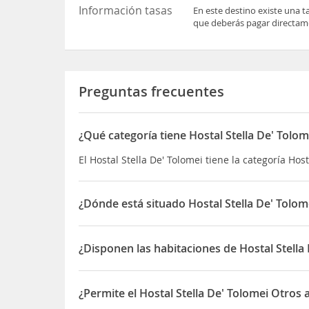
Información tasas
En este destino existe una t
que deberás pagar directame
Preguntas frecuentes
¿Qué categoría tiene Hostal Stella De' Tolom
El Hostal Stella De' Tolomei tiene la categoría Host
¿Dónde está situado Hostal Stella De' Tolom
El Hostal Stella De' Tolomei está situado en 11 V
¿Disponen las habitaciones de Hostal Stella
Sí, las habitaciones del Hostal Stella De' Tolome
¿Permite el Hostal Stella De' Tolomei Otros