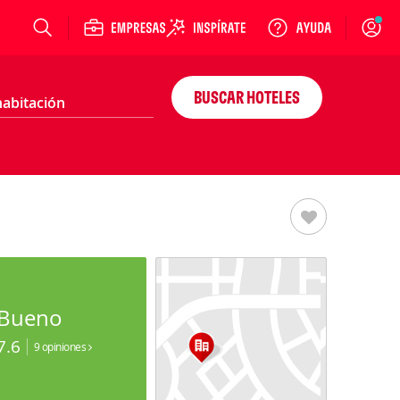
Login
BUSCAR HOTELES
Bueno
7.6
9 opiniones