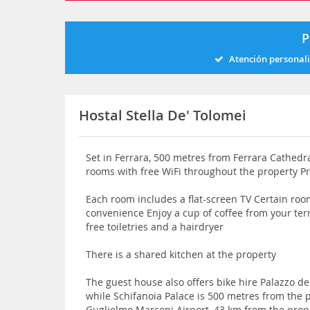
P
Atención personal
Hostal Stella De' Tolomei
Set in Ferrara, 500 metres from Ferrara Cathedra
rooms with free WiFi throughout the property Pri
Each room includes a flat-screen TV Certain roo
convenience Enjoy a cup of coffee from your terr
free toiletries and a hairdryer
There is a shared kitchen at the property
The guest house also offers bike hire Palazzo de
while Schifanoia Palace is 500 metres from the 
Guglielmo Marconi Airport, 43 km from the prop