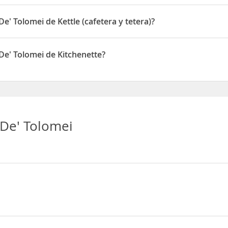
imales de compañía en las habitaciones
De' Tolomei de Kettle (cafetera y tetera)?
disponen de Kettle (cafetera y tetera)
 De' Tolomei de Kitchenette?
 disponen de Kitchenette
 De' Tolomei