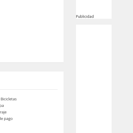
Publicidad
 Bicicletas
pa
raje
de pago