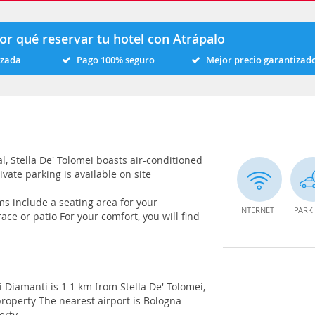
or qué reservar tu hotel con Atrápalo
izada
Pago 100% seguro
Mejor precio garantizad
l, Stella De' Tolomei boasts air-conditioned
vate parking is available on site
ms include a seating area for your
INTERNET
PARK
ace or patio For your comfort, you will find
i Diamanti is 1 1 km from Stella De' Tolomei,
property The nearest airport is Bologna
erty