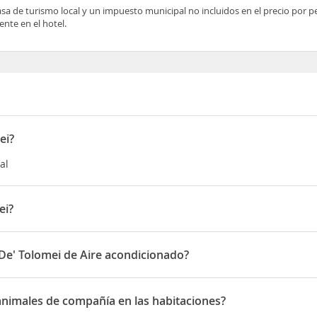
asa de turismo local y un impuesto municipal no incluidos en el precio por 
nte en el hotel.
ei?
al
ei?
ia Cammello
 De' Tolomei de Aire acondicionado?
i disponen de Aire acondicionado
 animales de compañía en las habitaciones?