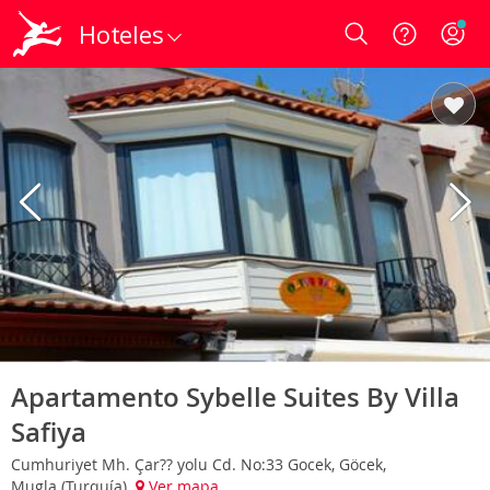
Hoteles
Login
Apartamento Sybelle Suites By Villa
Safiya
Cumhuriyet Mh. Çar?? yolu Cd. No:33 Gocek, Göcek,
Mugla (Turquía)
Ver mapa