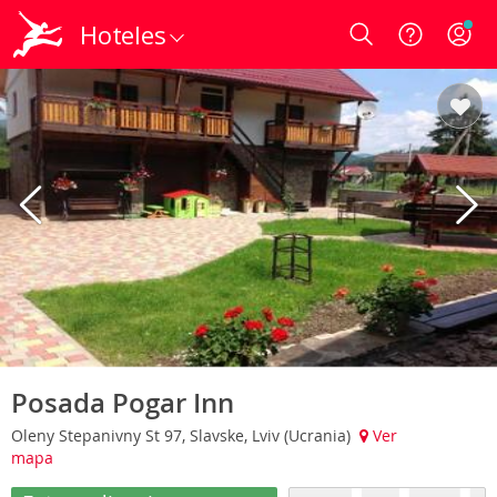
Hoteles
Login
Posada Pogar Inn
Oleny Stepanivny St 97, Slavske, Lviv (Ucrania)
Ver
mapa