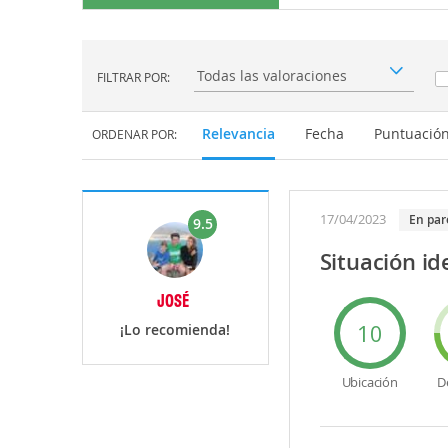
FILTRAR POR:
Filtrar por:
Relevancia
Fecha
Puntuació
ORDENAR POR:
17/04/2023
en par
9.5
Situación id
JOSÉ
10
¡Lo recomienda!
Ubicación
D