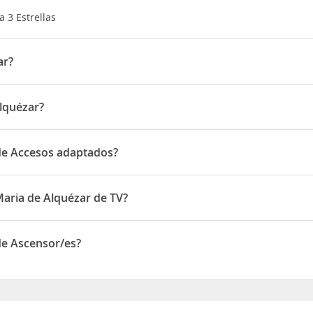
a 3 Estrellas
ar?
 vez alli se coge la carretera N-240 direccion Lerida, y una vez p
nde indica Alquezar
lquézar?
 Paseo San Hipólito s/n 22145 Alquézar - Huesca - España
 de Accesos adaptados?
Accesos adaptados
Maria de Alquézar de TV?
quézar disponen de TV
de Ascensor/es?
Ascensor/es