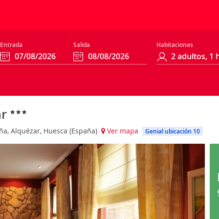
Entrada
Salida
Habitaciones
ar
aña, Alquézar, Huesca (España)
Ver mapa
Genial ubicación 10