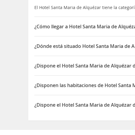
El Hotel Santa Maria de Alquézar tiene la categorí
¿Cómo llegar a Hotel Santa Maria de Alquéz
Desde Madrid se coge la autovia hasta Huesca, una
Angues, coger el primer desvio a la Izquierda do
¿Dónde está situado Hotel Santa Maria de A
El Hotel Santa Maria de Alquézar está situado en
¿Dispone el Hotel Santa Maria de Alquézar
Sí, el Hotel Santa Maria de Alquézar dispone de 
¿Disponen las habitaciones de Hotel Santa 
Sí, las habitaciones del Hotel Santa Maria de Al
¿Dispone el Hotel Santa Maria de Alquézar 
Sí, el Hotel Santa Maria de Alquézar dispone de 