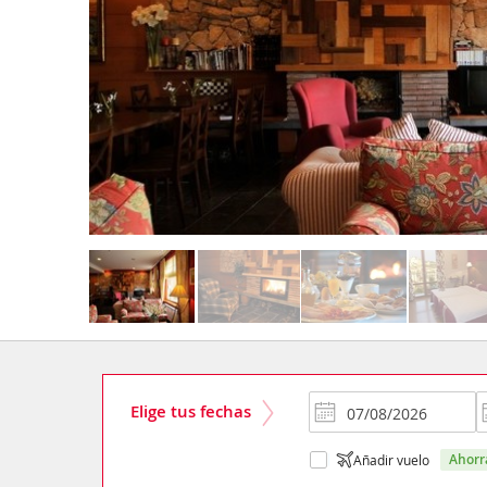
Elige tus fechas
ahor
Añadir vuelo