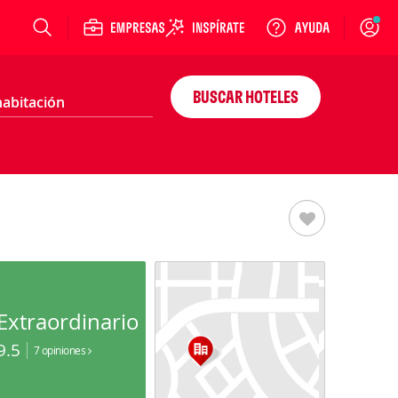
Login
BUSCAR HOTELES
Extraordinario
9.5
7 opiniones