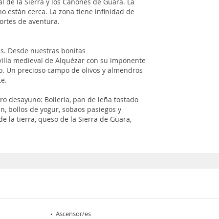
l de la Sierra y los Cañones de Guara. La
o están cerca. La zona tiene infinidad de
portes de aventura.
as. Desde nuestras bonitas
 villa medieval de Alquézar con su imponente
Vero. Un precioso campo de olivos y almendros
e.
ro desayuno: Bollería, pan de leña tostado
n, bollos de yogur, sobaos pasiegos y
 la tierra, queso de la Sierra de Guara,
Ascensor/es