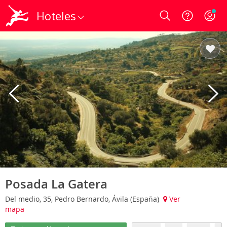
Hoteles
Login
Posada La Gatera
Del medio, 35, Pedro Bernardo, Ávila (España)
Ver
mapa