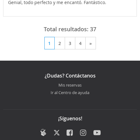
Genial, todo perfecto y me encantó. Fantástico.
Total resultados:
37
1
2
3
4
»
¿Dudas? Contáctanos
Mis reservas
Ir al Centro de ayuda
¡Síguenos!