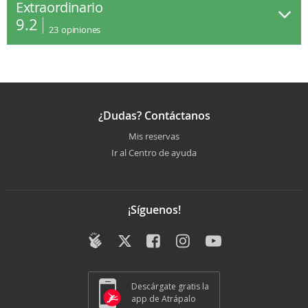
Extraordinario
9.2
23
opiniones
¿Dudas? Contáctanos
Mis reservas
Ir al Centro de ayuda
¡Síguenos!
Descárgate gratis la
app de Atrápalo