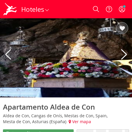
Hoteles
Login
Apartamento Aldea de Con
Aldea de Con, Cangas de Onís, Mestas de Con, Spain,
Mesta de Con, Asturias (España)
Ver mapa