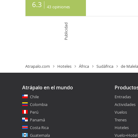
6.3
43
opiniones
Publicidad
Atrapalo.com
Hoteles
África
Sudáfrica
de Malel
Atrápalo en el mundo
Producto
Chile
Entradas
Colombia
Actividades
Perú
Vuelos
Panamá
Trenes
Costa Rica
Hoteles
Guatemala
Vuelo+Hotel