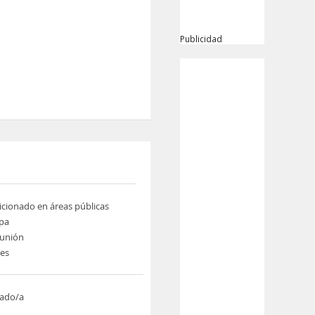
Publicidad
icionado en áreas públicas
pa
eunión
nes
ado/a