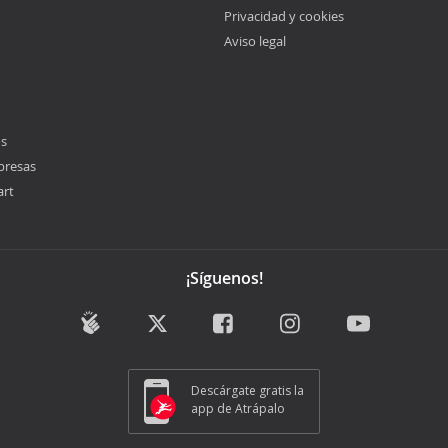
Privacidad y cookies
Aviso legal
os
presas
art
¡Síguenos!
Descárgate gratis la
app de Atrápalo