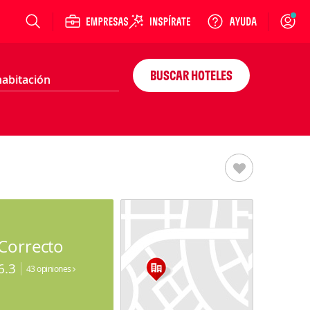
Login
BUSCAR HOTELES
Correcto
6.3
43 opiniones