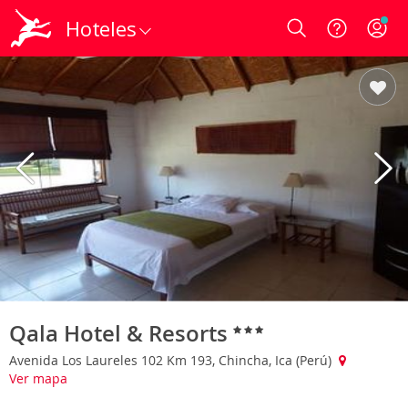
Hoteles
Login
Qala Hotel & Resorts
Avenida Los Laureles 102 Km 193, Chincha, Ica (Perú)
Ver mapa