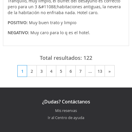
Tranquilo, muy limpio, el buffet del desayuno es correcto
pero para un 3 &#11088;habitaciones antiguas, la nevera
de la habitación no enfriaba nada. Hotel caro.
POSITIVO:
Muy buen trato y limpio
NEGATIVO:
Muy caro para lo q es el hotel.
Total resultados:
122
1
2
3
4
5
6
7
...
13
»
¿Dudas? Contáctanos
Mis reservas
Ir al Centro de ayuda