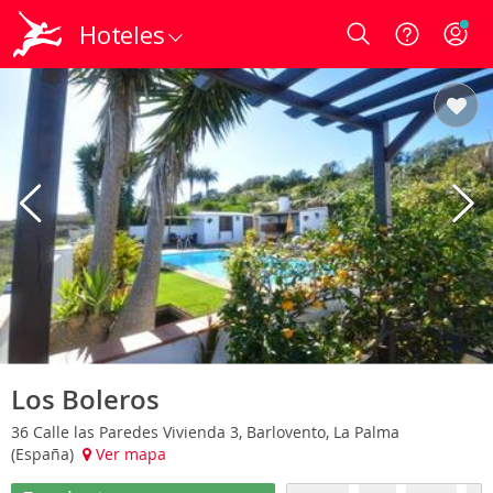
Hoteles
Login
Los Boleros
36 Calle las Paredes Vivienda 3, Barlovento, La Palma
(España)
Ver mapa