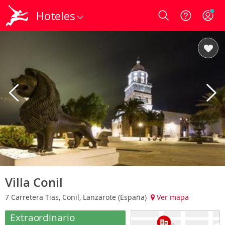
Hoteles
Login
Villa Conil
7 Carretera Tias, Conil, Lanzarote (España)
Ver mapa
Extraordinario