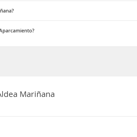
iñana?
La Atalaya
 Aparcamiento?
arcamiento
Aldea Mariñana