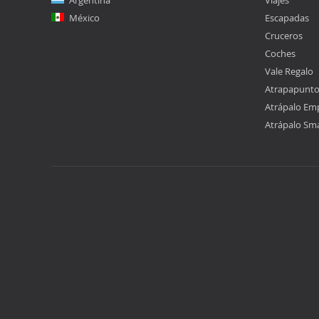
Argentina
Viajes
México
Escapadas
Cruceros
Coches
Vale Regalo
Atrapapunt
Atrápalo Em
Atrápalo Sm