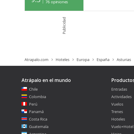
76
opiniones
Publicidad
Atrapalo.com
Hoteles
Europa
España
Asturias
Atrápalo en el mundo
Producto
Chile
Entradas
Colombia
Actividades
Perú
Vuelos
Panamá
Trenes
Costa Rica
Hoteles
Guatemala
Vuelo+Hotel