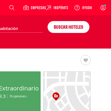
Login
BUSCAR HOTELES
Extraordinario
9.3
76 opiniones