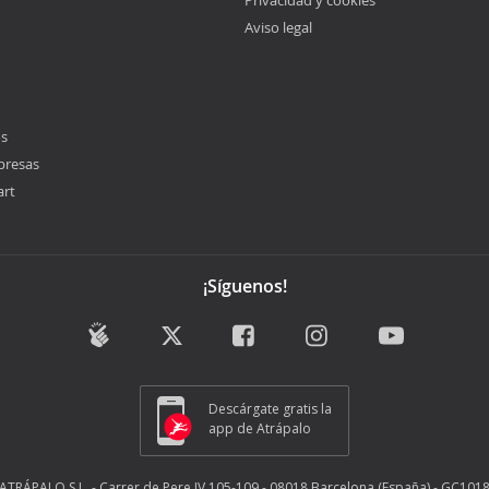
Privacidad y cookies
Aviso legal
os
presas
art
¡Síguenos!
Descárgate gratis la
app de Atrápalo
ATRÁPALO S.L. - Carrer de Pere IV 105-109 - 08018 Barcelona (España) - GC101