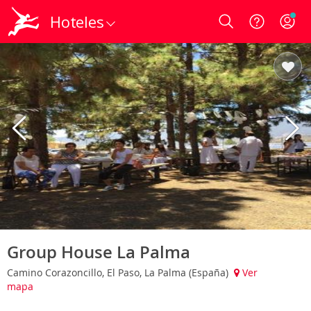
Hoteles
Login
Group House La Palma
Camino Corazoncillo, El Paso, La Palma (España)
Ver
mapa