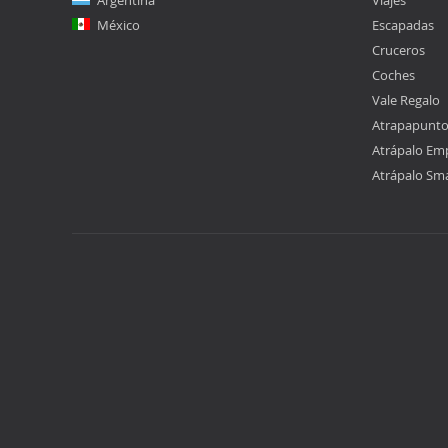
Argentina
Viajes
México
Escapadas
Cruceros
Coches
Vale Regalo
Atrapapunt
Atrápalo Em
Atrápalo Sm