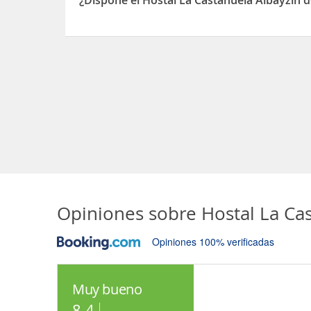
¿Dispone el Hostal La Castanuela Albayzin d
Sí, el Hostal La Castanuela Albayzin dispone de A
Opiniones sobre
Hostal La Ca
Opiniones 100% verificadas
Muy bueno
8.4