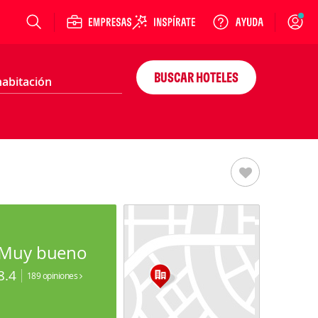
Login
BUSCAR HOTELES
Muy bueno
8.4
189 opiniones