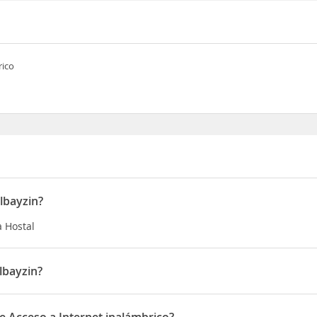
rico
lbayzin?
a Hostal
lbayzin?
Calle Panaderos 16