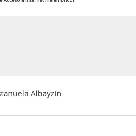
e Acceso a Internet inalámbrico?
cceso a Internet inalámbrico
stanuela Albayzin