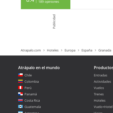
189
opiniones
Publicidad
Atrapalo.com
Hoteles
Europa
España
Granada
Atrápalo en el mundo
Producto
Chile
Entradas
Colombia
Actividades
Perú
Vuelos
Panamá
Trenes
Costa Rica
Hoteles
Guatemala
Vuelo+Hotel