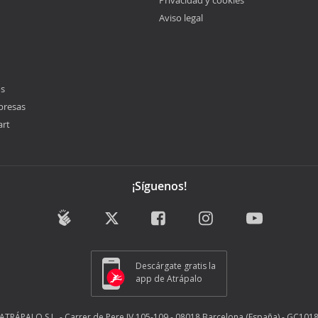
Privacidad y cookies
Aviso legal
os
presas
art
¡Síguenos!
Descárgate gratis la
app de Atrápalo
ATRÁPALO S.L. - Carrer de Pere IV 105-109 - 08018 Barcelona (España) - GC101