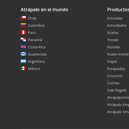
Atrápalo en el mundo
Producto
Chile
Entradas
Colombia
Actividades
Perú
Vuelos
Panamá
Trenes
Costa Rica
Hoteles
Guatemala
Vuelo+Hotel
Argentina
Viajes
México
Escapadas
Cruceros
Coches
Vale Regalo
Atrapapunt
Atrápalo Em
Atrápalo Sm