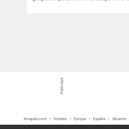
Sí, el Jesus Pobre Villa Sleeps 4 Pool dispone de
Publicidad
Atrapalo.com
Hoteles
Europa
España
Alicante