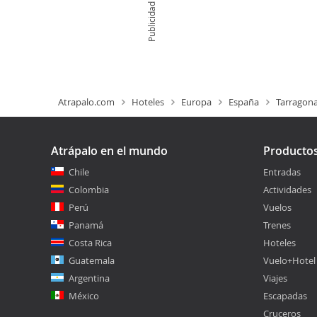
Publicidad
Atrapalo.com
Hoteles
Europa
España
Tarragon
Atrápalo en el mundo
Producto
Chile
Entradas
Colombia
Actividades
Perú
Vuelos
Panamá
Trenes
Costa Rica
Hoteles
Guatemala
Vuelo+Hotel
Argentina
Viajes
México
Escapadas
Cruceros