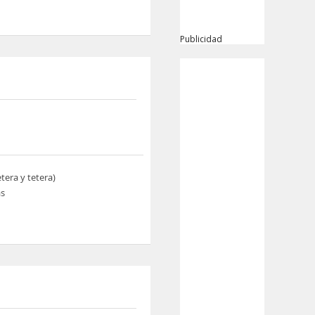
Publicidad
etera y tetera)
s