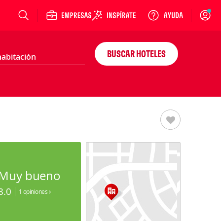
Login
BUSCAR HOTELES
Muy bueno
8.0
1 opiniones