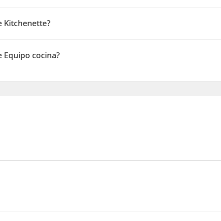
ocina
e Kitchenette?
itchenette
e Equipo cocina?
Equipo cocina