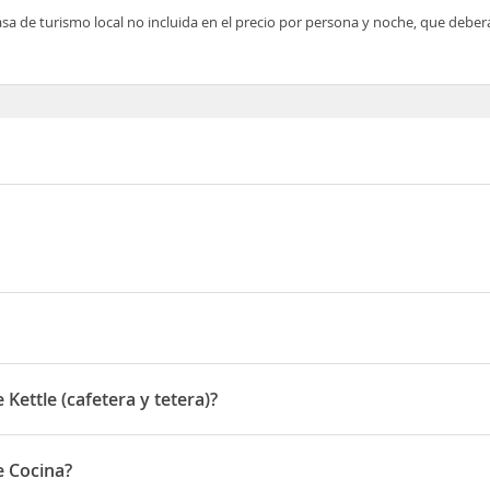
asa de turismo local no incluida en el precio por persona y noche, que deber
us i Gatell
 Kettle (cafetera y tetera)?
ttle (cafetera y tetera)
e Cocina?