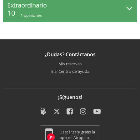
Extraordinario
10
1
opiniones
¿Dudas? Contáctanos
Mis reservas
Ir al Centro de ayuda
¡Síguenos!
Descárgate gratis la
app de Atrápalo