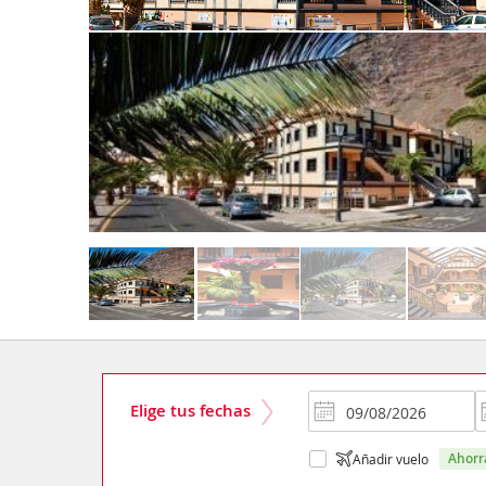
Elige tus fechas
ahor
Añadir vuelo