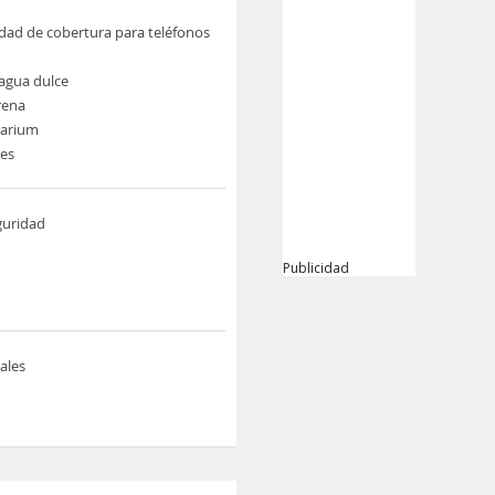
idad de cobertura para teléfonos
 agua dulce
rena
larium
nes
guridad
Publicidad
ales