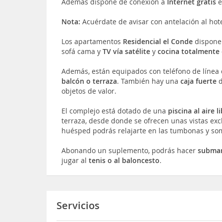
Además dispone de conexión a
Internet gratis
e
Nota:
Acuérdate de avisar con antelación al hote
Los apartamentos
Residencial el Conde
dispone
sofá cama y
TV vía satélite
y
cocina totalmente
Además, están equipados con teléfono de línea 
balcón o terraza
. También hay una
caja fuerte
objetos de valor.
El complejo está dotado de una
piscina al aire l
terraza, desde donde se ofrecen unas vistas excl
huésped podrás relajarte en las tumbonas y som
Abonando un suplemento, podrás hacer
submar
jugar al
tenis o al baloncesto
.
Servicios