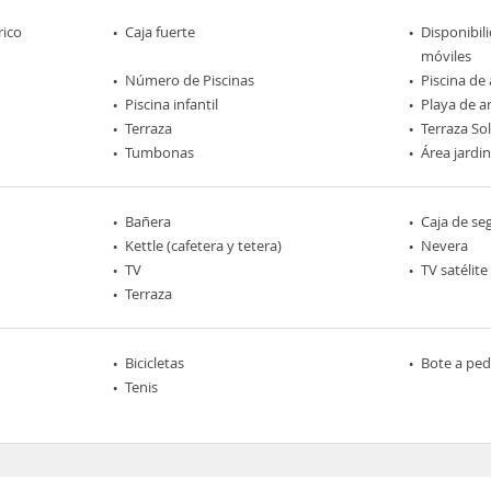
rico
Caja fuerte
Disponibil
móviles
Número de Piscinas
Piscina de
Piscina infantil
Playa de a
Terraza
Terraza So
Tumbonas
Área jardi
Bañera
Caja de se
Kettle (cafetera y tetera)
Nevera
TV
TV satélite
Terraza
Bicicletas
Bote a ped
Tenis