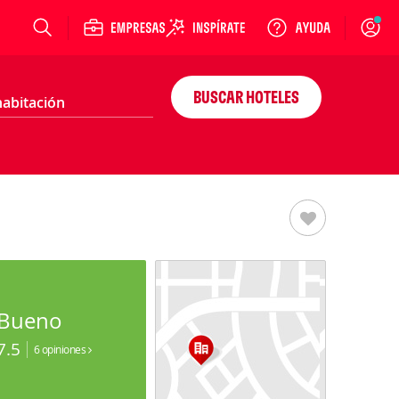
Login
BUSCAR HOTELES
Bueno
7.5
6 opiniones