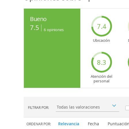
Bueno
7.4
7.5
6
opiniones
Ubicación
8.3
Atención del
personal
FILTRAR POR:
Filtrar por:
Relevancia
Fecha
Puntuació
ORDENAR POR: