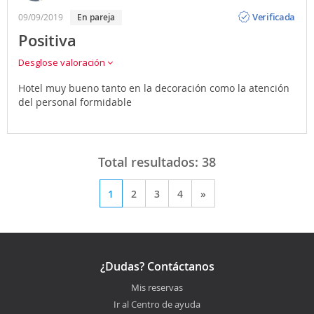
Opinión
Verificada
09/09/2019
en pareja
Positiva
Desglose valoración
Hotel muy bueno tanto en la decoración como la atención
del personal formidable
Total resultados:
38
1
2
3
4
»
¿Dudas? Contáctanos
Mis reservas
Ir al Centro de ayuda