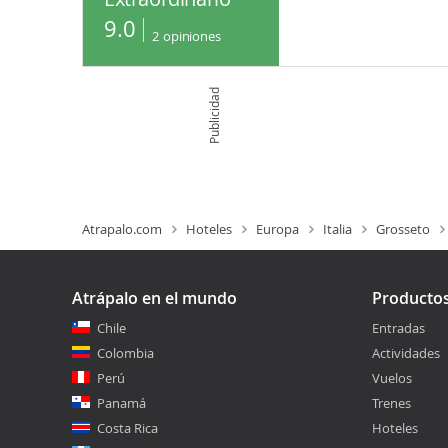
9.0
2
opiniones
Publicidad
Atrapalo.com
Hoteles
Europa
Italia
Grosseto
Atrápalo en el mundo
Producto
Chile
Entradas
Colombia
Actividades
Perú
Vuelos
Panamá
Trenes
Costa Rica
Hoteles