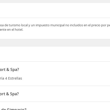
asa de turismo local y un impuesto municipal no incluidos en el precio por 
nte en el hotel.
sort & Spa?
ría 4 Estrellas
ort & Spa?
 Località Riva Del Sole
a de Gimnasio?