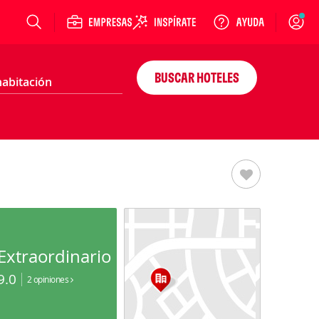
Login
BUSCAR HOTELES
Extraordinario
9.0
2 opiniones