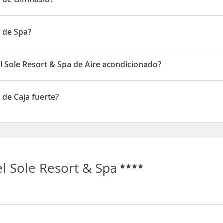
e Gimnasio
a de Spa?
 Spa
l Sole Resort & Spa de Aire acondicionado?
rt & Spa disponen de Aire acondicionado
 de Caja fuerte?
 Caja fuerte
el Sole Resort & Spa