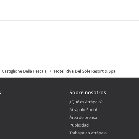
Castiglione Della Pescaia
Hotel Riva Del Sole Resort & Spa
s
Sobre nosotros
¿Qué es Atrápalo?
Atrápalo Social
Área de prensa
Publicidad
Trabajar en Atrápalo