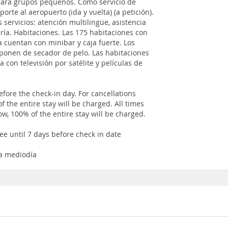
para grupos pequeños. Como servicio de
orte al aeropuerto (ida y vuelta) (a petición).
 servicios: atención multilingüe, asistencia
ería. Habitaciones. Las 175 habitaciones con
a cuentan con minibar y caja fuerte. Los
ponen de secador de pelo. Las habitaciones
 con televisión por satélite y películas de
fore the check-in day. For cancellations
f the entire stay will be charged. All times
how, 100% of the entire stay will be charged.
ee until 7 days before check in date
da mediodía