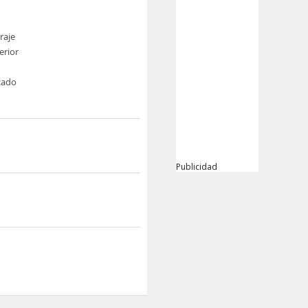
raje
erior
cado
Publicidad