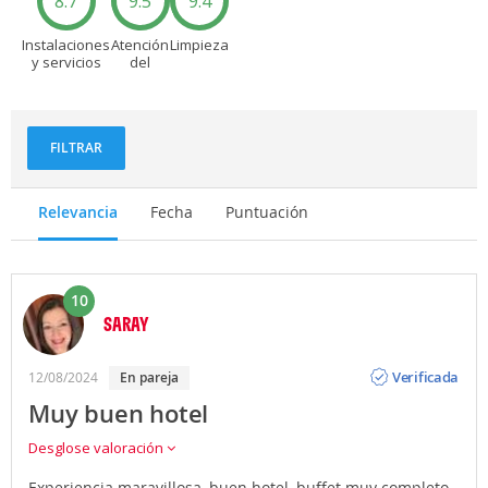
8.7
9.5
9.4
Instalaciones
Atención
Limpieza
y servicios
del
personal
FILTRAR
Relevancia
Fecha
Puntuación
10
SARAY
Opinión
Verificada
12/08/2024
en pareja
Muy buen hotel
Desglose valoración
Experiencia maravillosa ,buen hotel ,buffet muy completo