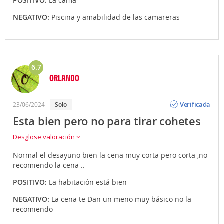
POSITIVO:
La cama
NEGATIVO:
Piscina y amabilidad de las camareras
6.7
ORLANDO
Opinión
Verificada
23/06/2024
solo
Esta bien pero no para tirar cohetes
Desglose valoración
Normal el desayuno bien la cena muy corta pero corta ,no
recomiendo la cena ..
POSITIVO:
La habitación está bien
NEGATIVO:
La cena te Dan un meno muy básico no la
recomiendo