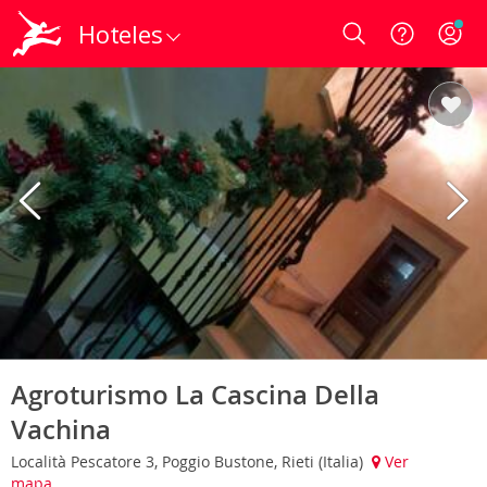
Hoteles
Login
Agroturismo La Cascina Della
Vachina
Località Pescatore 3, Poggio Bustone, Rieti (Italia)
Ver
mapa