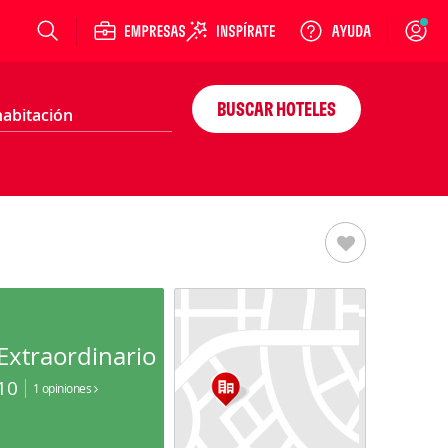
Login
BUSCAR HOTELES
Extraordinario
10
1 opiniones