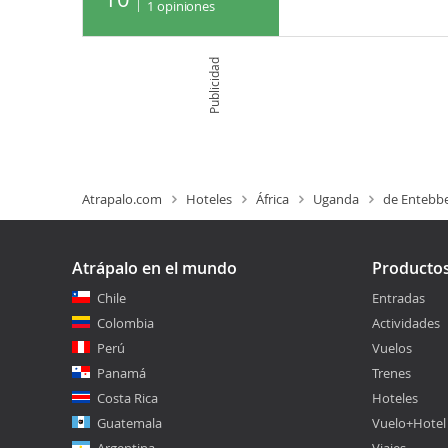
1
opiniones
Publicidad
Atrapalo.com
Hoteles
África
Uganda
de Entebb
Atrápalo en el mundo
Producto
Chile
Entradas
Colombia
Actividades
Perú
Vuelos
Panamá
Trenes
Costa Rica
Hoteles
Guatemala
Vuelo+Hotel