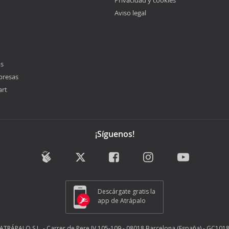
Privacidad y cookies
Aviso legal
os
presas
art
¡Síguenos!
Descárgate gratis la
app de Atrápalo
ATRÁPALO S.L. - Carrer de Pere IV 105-109 - 08018 Barcelona (España) - GC101