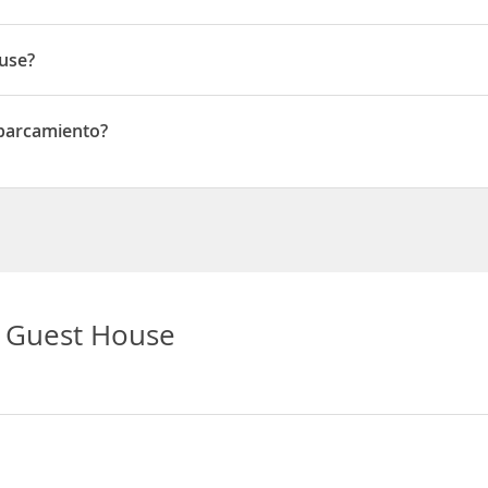
ouse?
rika Guest House Entebbe Road-Kawuku Trading Centre P.O Box 91 Ki
Aparcamiento?
camiento
a Guest House