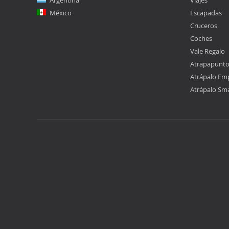
Argentina
Viajes
México
Escapadas
Cruceros
Coches
Vale Regalo
Atrapapunt
Atrápalo Em
Atrápalo Sm