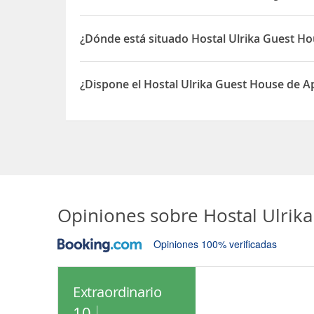
¿Dónde está situado Hostal Ulrika Guest H
El Hostal Ulrika Guest House está situado en Ul
¿Dispone el Hostal Ulrika Guest House de 
Sí, el Hostal Ulrika Guest House dispone de Apar
Opiniones sobre
Hostal Ulrik
Opiniones 100% verificadas
Extraordinario
10