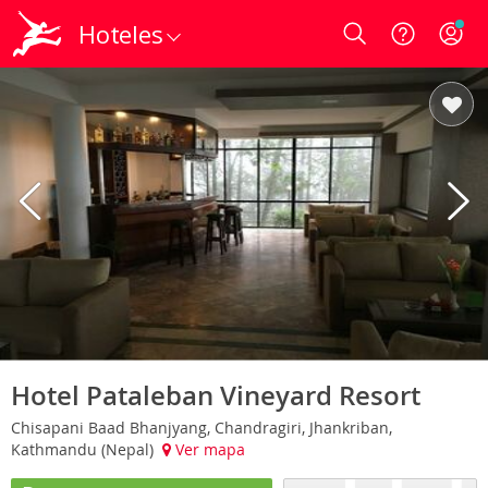
Hoteles
Login
Hotel Pataleban Vineyard Resort
Chisapani Baad Bhanjyang, Chandragiri, Jhankriban,
Kathmandu (Nepal)
Ver mapa