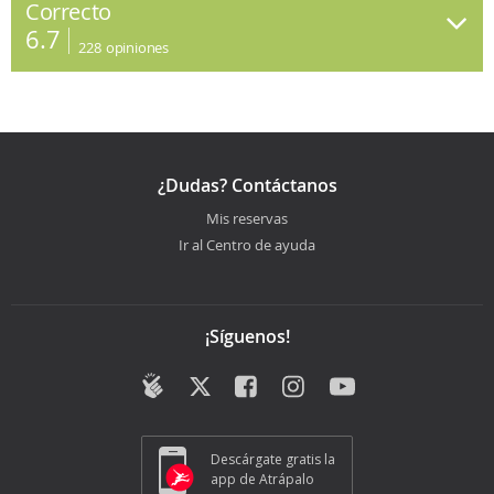
Correcto
6.7
228
opiniones
¿Dudas? Contáctanos
Mis reservas
Ir al Centro de ayuda
¡Síguenos!
Descárgate gratis la
app de Atrápalo