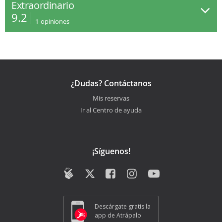
Extraordinario
9.2
1
opiniones
¿Dudas? Contáctanos
Mis reservas
Ir al Centro de ayuda
¡Síguenos!
Descárgate gratis la
app de Atrápalo