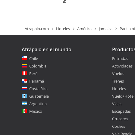
Atrapalo.com
Hoteles
América
Jamaica
Parish o
Atrápalo en el mundo
Producto
Chile
Entradas
Colombia
Actividades
Perú
Vuelos
Panamá
Trenes
Costa Rica
Hoteles
Guatemala
Vuelo+Hotel
Argentina
Viajes
México
Escapadas
Cruceros
Coches
Vale Regalo