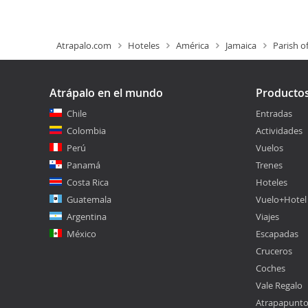
Atrapalo.com
Hoteles
América
Jamaica
Parish o
Atrápalo en el mundo
Producto
Chile
Entradas
Colombia
Actividades
Perú
Vuelos
Panamá
Trenes
Costa Rica
Hoteles
Guatemala
Vuelo+Hotel
Argentina
Viajes
México
Escapadas
Cruceros
Coches
Vale Regalo
Atrapapunt