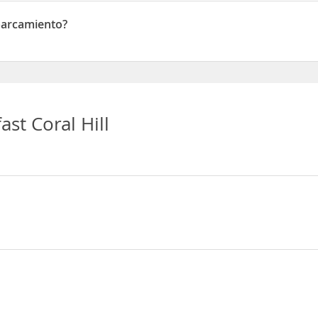
nimales de compañía en las habitaciones
Aparcamiento?
camiento
st Coral Hill