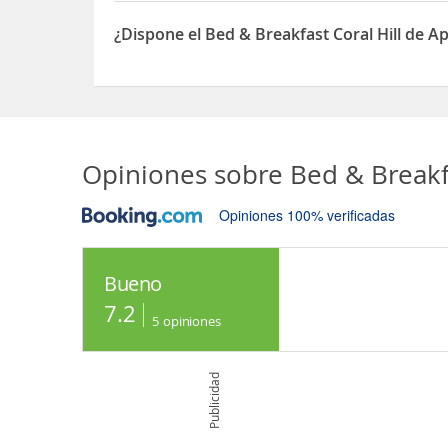
Sí, el Bed & Breakfast Coral Hill permite Otros a
¿Dispone el Bed & Breakfast Coral Hill de 
Sí, el Bed & Breakfast Coral Hill dispone de Apar
Opiniones sobre
Bed & Breakfa
Opiniones 100% verificadas
Bueno
7.2
5
opiniones
Publicidad