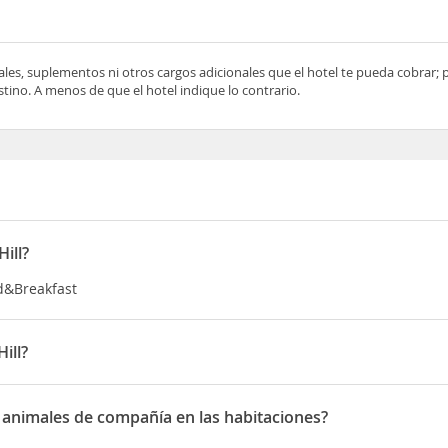
ocales, suplementos ni otros cargos adicionales que el hotel te pueda cobrar;
tino. A menos de que el hotel indique lo contrario.
ill?
ed&Breakfast
ill?
ort Maria PO
s animales de compañía en las habitaciones?