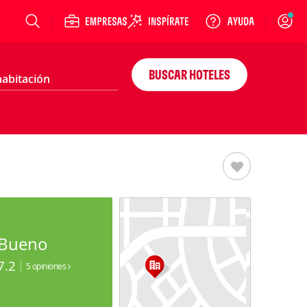
Login
BUSCAR HOTELES
Bueno
7.2
5 opiniones